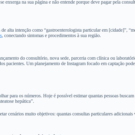
 se enxerga na sua página e não entende porque deve pagar pela cons
e alta intenção como “gastroenterologista particular em [cidade]”, “mé
s
, conectando sintomas e procedimentos à sua região.
çamento do consultório, nova sede, parceria com clínica ou laboratóri
 dos pacientes. Um planejamento de Instagram focado em captação pode
olhar para os números. Hoje é possível estimar quantas pessoas buscam
teatose hepática”.
etar cenários muito objetivos: quantas consultas particulares adicion