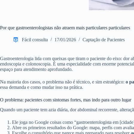
Por que gastroenterologistas não atraem mais particulares particulares
Fácil consulta
17/01/2026
Captação de Pacientes
Gastroenterologia lida com queixas que tiram o paciente do eixo: dor ab
endoscopia e colonoscopia. É uma especialidade com enorme potencial 
espaço para atendimento aprofundado.
Na maioria dos casos, o problema não é técnico, e sim estratégico:
o pa
essa demanda e como mudar isso na prática.
O problema: pacientes com sintomas fortes, mas indo para outro lugar
Quando um paciente tem azia diária, dor abdominal recorrente, alteraç
Ele joga no Google coisas como “gastroenterologista em [cidade]
Abre os primeiros resultados do Google: mapa, perfis com avaliaç
Escolhe o consultório que parece mais preparado para resolver
a