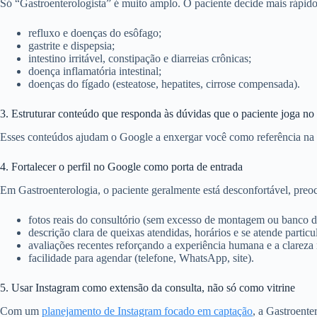
Só “Gastroenterologista” é muito amplo. O paciente decide mais rápid
refluxo e doenças do esôfago;
gastrite e dispepsia;
intestino irritável, constipação e diarreias crônicas;
doença inflamatória intestinal;
doenças do fígado (esteatose, hepatites, cirrose compensada).
3. Estruturar conteúdo que responda às dúvidas que o paciente joga n
Esses conteúdos ajudam o Google a enxergar você como referência na es
4. Fortalecer o perfil no Google como porta de entrada
Em Gastroenterologia, o paciente geralmente está desconfortável, pre
fotos reais do consultório (sem excesso de montagem ou banco 
descrição clara de queixas atendidas, horários e se atende particul
avaliações recentes reforçando a experiência humana e a clareza 
facilidade para agendar (telefone, WhatsApp, site).
5. Usar Instagram como extensão da consulta, não só como vitrine
Com um
planejamento de Instagram focado em captação
, a Gastroente