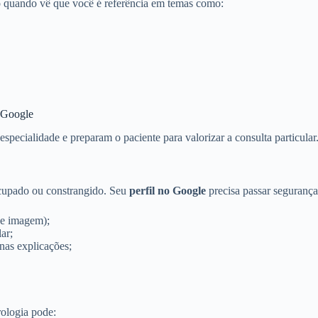
o quando vê que você é referência em temas como:
o Google
pecialidade e preparam o paciente para valorizar a consulta particular
ocupado ou constrangido. Seu
perfil no Google
precisa passar seguranç
de imagem);
ar;
nas explicações;
rologia pode: