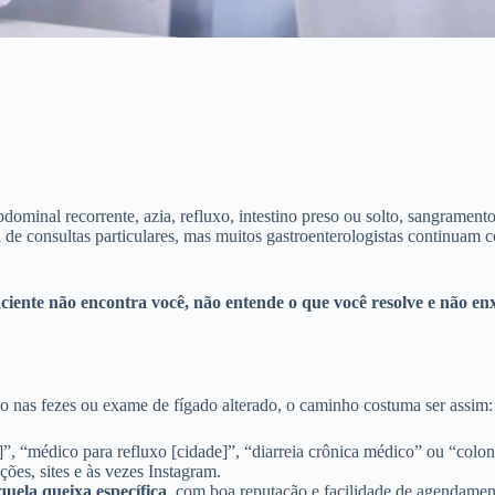
dominal recorrente, azia, refluxo, intestino preso ou solto, sangramento
de consultas particulares, mas muitos gastroenterologistas continuam
ciente não encontra você, não entende o que você resolve e não enx
ão nas fezes ou exame de fígado alterado, o caminho costuma ser assim:
”, “médico para refluxo [cidade]”, “diarreia crônica médico” ou “colono
ões, sites e às vezes Instagram.
quela queixa específica
, com boa reputação e facilidade de agendamen