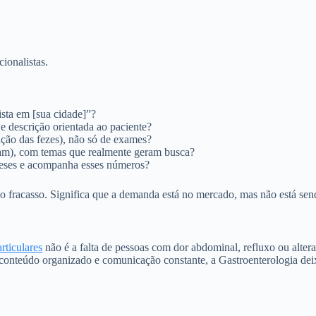
cionalistas.
ista em [sua cidade]”?
 e descrição orientada ao paciente?
ração das fezes), não só de exames?
am), com temas que realmente geram busca?
 meses e acompanha esses números?
não fracasso. Significa que a demanda está no mercado, mas não está sen
rticulares
não é a falta de pessoas com dor abdominal, refluxo ou alteraç
 conteúdo organizado e comunicação constante, a Gastroenterologia dei