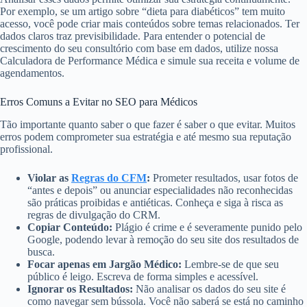
Por exemplo, se um artigo sobre “dieta para diabéticos” tem muito
acesso, você pode criar mais conteúdos sobre temas relacionados. Ter
dados claros traz previsibilidade. Para entender o potencial de
crescimento do seu consultório com base em dados, utilize nossa
Calculadora de Performance Médica e simule sua receita e volume de
agendamentos.
Erros Comuns a Evitar no SEO para Médicos
Tão importante quanto saber o que fazer é saber o que evitar. Muitos
erros podem comprometer sua estratégia e até mesmo sua reputação
profissional.
Violar as
Regras do CFM
:
Prometer resultados, usar fotos de
“antes e depois” ou anunciar especialidades não reconhecidas
são práticas proibidas e antiéticas. Conheça e siga à risca as
regras de divulgação do CRM.
Copiar Conteúdo:
Plágio é crime e é severamente punido pelo
Google, podendo levar à remoção do seu site dos resultados de
busca.
Focar apenas em Jargão Médico:
Lembre-se de que seu
público é leigo. Escreva de forma simples e acessível.
Ignorar os Resultados:
Não analisar os dados do seu site é
como navegar sem bússola. Você não saberá se está no caminho