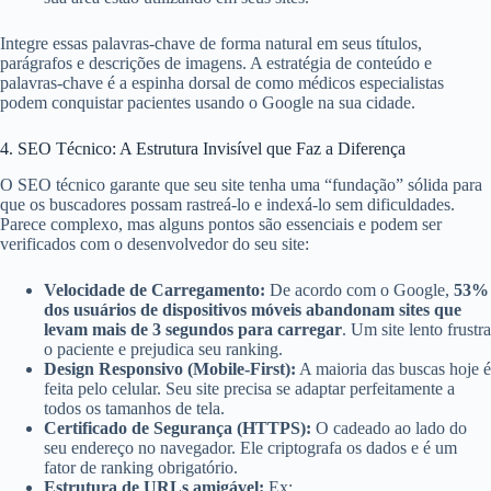
Integre essas palavras-chave de forma natural em seus títulos,
parágrafos e descrições de imagens. A estratégia de conteúdo e
palavras-chave é a espinha dorsal de como médicos especialistas
podem conquistar pacientes usando o Google na sua cidade.
4. SEO Técnico: A Estrutura Invisível que Faz a Diferença
O SEO técnico garante que seu site tenha uma “fundação” sólida para
que os buscadores possam rastreá-lo e indexá-lo sem dificuldades.
Parece complexo, mas alguns pontos são essenciais e podem ser
verificados com o desenvolvedor do seu site:
Velocidade de Carregamento:
De acordo com o Google,
53%
dos usuários de dispositivos móveis abandonam sites que
levam mais de 3 segundos para carregar
. Um site lento frustra
o paciente e prejudica seu ranking.
Design Responsivo (Mobile-First):
A maioria das buscas hoje é
feita pelo celular. Seu site precisa se adaptar perfeitamente a
todos os tamanhos de tela.
Certificado de Segurança (HTTPS):
O cadeado ao lado do
seu endereço no navegador. Ele criptografa os dados e é um
fator de ranking obrigatório.
Estrutura de URLs amigável:
Ex: