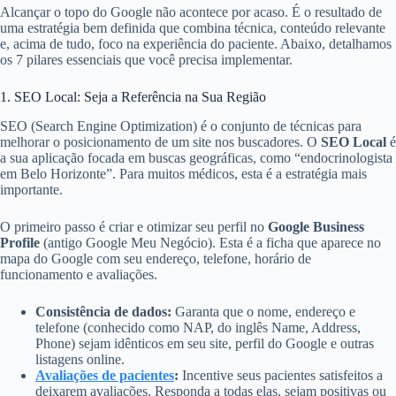
Alcançar o topo do Google não acontece por acaso. É o resultado de
uma estratégia bem definida que combina técnica, conteúdo relevante
e, acima de tudo, foco na experiência do paciente. Abaixo, detalhamos
os 7 pilares essenciais que você precisa implementar.
1. SEO Local: Seja a Referência na Sua Região
SEO (Search Engine Optimization) é o conjunto de técnicas para
melhorar o posicionamento de um site nos buscadores. O
SEO Local
é
a sua aplicação focada em buscas geográficas, como “endocrinologista
em Belo Horizonte”. Para muitos médicos, esta é a estratégia mais
importante.
O primeiro passo é criar e otimizar seu perfil no
Google Business
Profile
(antigo Google Meu Negócio). Esta é a ficha que aparece no
mapa do Google com seu endereço, telefone, horário de
funcionamento e avaliações.
Consistência de dados:
Garanta que o nome, endereço e
telefone (conhecido como NAP, do inglês Name, Address,
Phone) sejam idênticos em seu site, perfil do Google e outras
listagens online.
Avaliações de pacientes
:
Incentive seus pacientes satisfeitos a
deixarem avaliações. Responda a todas elas, sejam positivas ou