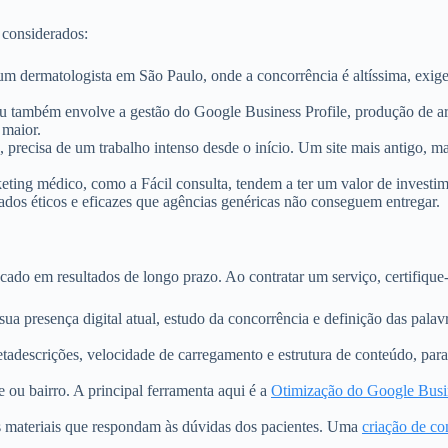
 considerados:
m dermatologista em São Paulo, onde a concorrência é altíssima, exige
u também envolve a gestão do Google Business Profile, produção de art
 maior.
recisa de um trabalho intenso desde o início. Um site mais antigo, m
ting médico, como a Fácil consulta, tendem a ter um valor de investi
tados éticos e eficazes que agências genéricas não conseguem entregar.
o em resultados de longo prazo. Ao contratar um serviço, certifique-se
ua presença digital atual, estudo da concorrência e definição das palav
metadescrições, velocidade de carregamento e estrutura de conteúdo, pa
e ou bairro. A principal ferramenta aqui é a
Otimização do Google Busin
s materiais que respondam às dúvidas dos pacientes. Uma
criação de co