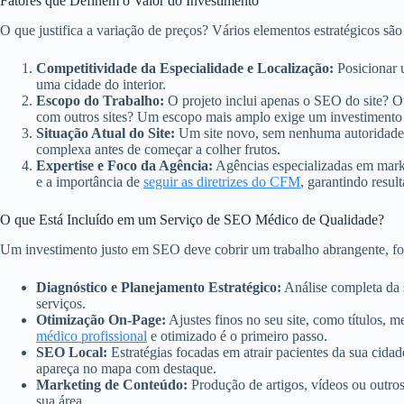
Fatores que Definem o Valor do Investimento
O que justifica a variação de preços? Vários elementos estratégicos são
Competitividade da Especialidade e Localização:
Posicionar u
uma cidade do interior.
Escopo do Trabalho:
O projeto inclui apenas o SEO do site? O
com outros sites? Um escopo mais amplo exige um investimento
Situação Atual do Site:
Um site novo, sem nenhuma autoridade, p
complexa antes de começar a colher frutos.
Expertise e Foco da Agência:
Agências especializadas em marke
e a importância de
seguir as diretrizes do CFM
, garantindo resul
O que Está Incluído em um Serviço de SEO Médico de Qualidade?
Um investimento justo em SEO deve cobrir um trabalho abrangente, focad
Diagnóstico e Planejamento Estratégico:
Análise completa da s
serviços.
Otimização On-Page:
Ajustes finos no seu site, como títulos, 
médico profissional
e otimizado é o primeiro passo.
SEO Local:
Estratégias focadas em atrair pacientes da sua cidad
apareça no mapa com destaque.
Marketing de Conteúdo:
Produção de artigos, vídeos ou outro
sua área.