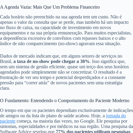
A Agenda Vazia: Mais Que Um Problema Financeiro
Cada horário não preenchido na sua agenda tem um custo. Não é
apenas o valor da consulta que se perde, mas também há um impacto
no fluxo de caixa, na capacidade de investimento em novos
equipamentos e na sua própria remuneração. Para muitos especialistas,
a dependência excessiva de convênios com repasses baixos e o alto
índice de não comparecimento (no-show) agravam essa situação.
Dados de mercado indicam que, em alguns setores de serviços no
Brasil,
a taxa de no-show pode chegar a 30%
. Isso significa que,
sem um sistema de gestão eficiente, quase um terço dos seus horários
agendados pode simplesmente não se concretizar. O resultado é a
frustração de ver seu tempo e potencial desperdiçados e a constante
pressão para “correr atrás” de novos pacientes sem uma estratégia
clara.
O Fundamento: Entendendo o Comportamento do Paciente Moderno
O tempo em que os pacientes dependiam exclusivamente de indicações
de amigos ou da lista do plano de saúde acabou. Hoje, a
jornada do
paciente
começa, na maioria das vezes, no Google. Ele pesquisa por
sintomas, especialidades e por médicos na sua região. Uma pesquisa da
Software Advice revelou que
77% dos pacientes utilizam pesquisas