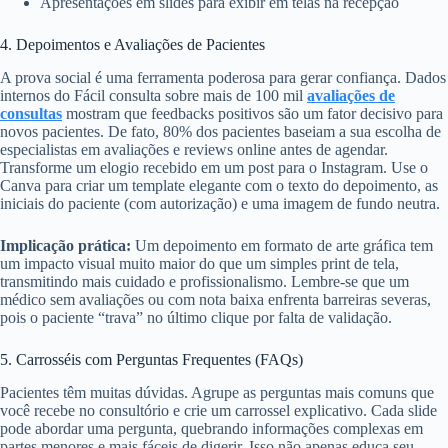
Apresentações em slides para exibir em telas na recepção
4. Depoimentos e Avaliações de Pacientes
A prova social é uma ferramenta poderosa para gerar confiança. Dados
internos do Fácil consulta sobre mais de 100 mil
avaliações de
consultas
mostram que feedbacks positivos são um fator decisivo para
novos pacientes. De fato, 80% dos pacientes baseiam a sua escolha de
especialistas em avaliações e reviews online antes de agendar.
Transforme um elogio recebido em um post para o Instagram. Use o
Canva para criar um template elegante com o texto do depoimento, as
iniciais do paciente (com autorização) e uma imagem de fundo neutra.
Implicação prática:
Um depoimento em formato de arte gráfica tem
um impacto visual muito maior do que um simples print de tela,
transmitindo mais cuidado e profissionalismo. Lembre-se que um
médico sem avaliações ou com nota baixa enfrenta barreiras severas,
pois o paciente “trava” no último clique por falta de validação.
5. Carrosséis com Perguntas Frequentes (FAQs)
Pacientes têm muitas dúvidas. Agrupe as perguntas mais comuns que
você recebe no consultório e crie um carrossel explicativo. Cada slide
pode abordar uma pergunta, quebrando informações complexas em
partes menores e mais fáceis de digerir. Isso não apenas educa seu