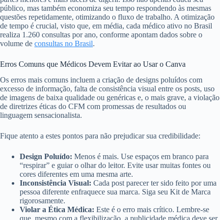
público, mas também economiza seu tempo respondendo às mesmas
questões repetidamente, otimizando o fluxo de trabalho. A otimização
de tempo é crucial, visto que, em média, cada médico ativo no Brasil
realiza 1.260 consultas por ano, conforme apontam dados sobre o
volume de
consultas no Brasil
.
Erros Comuns que Médicos Devem Evitar ao Usar o Canva
Os erros mais comuns incluem a criação de designs poluídos com
excesso de informação, falta de consistência visual entre os posts, uso
de imagens de baixa qualidade ou genéricas e, o mais grave, a violação
de diretrizes éticas do CFM com promessas de resultados ou
linguagem sensacionalista.
Fique atento a estes pontos para não prejudicar sua credibilidade:
Design Poluído:
Menos é mais. Use espaços em branco para
“respirar” e guiar o olhar do leitor. Evite usar muitas fontes ou
cores diferentes em uma mesma arte.
Inconsistência Visual:
Cada post parecer ter sido feito por uma
pessoa diferente enfraquece sua marca. Siga seu Kit de Marca
rigorosamente.
Violar a Ética Médica:
Este é o erro mais crítico. Lembre-se
que, mesmo com a flexibilização, a publicidade médica deve ser