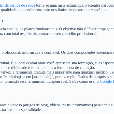
der de planos de saúde
torna-se uma meta estratégica. Pacientes particu
qualidade do atendimento, não nos limites impostos por convênios.
a?
eia em alguns pilares fundamentais. O objetivo não é “fazer propaganda
, com total respeito às normas do seu conselho profissional.
 profissional, informativa e confiável. Os dois componentes essenciais 
rtual. É o local central onde você apresenta sua formação, suas especi
ite credibilidade e é uma poderosa ferramenta de captação.
 talvez, a ferramenta gratuita mais importante para qualquer médico. T
or “cardiologista em [sua cidade]”, por exemplo. Dados de pesquisas 
, tornando essa ferramenta indispensável. Saiba como usar o
Google B
ante e valioso (artigos de blog, vídeos, posts informativos) para atrair
sua área de especialidade.