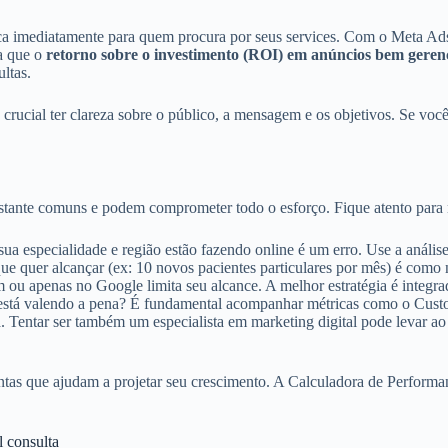
a imediatamente para quem procura por seus services. Com o Meta Ads
ta que o
retorno sobre o investimento (ROI) em anúncios bem gerenc
ultas.
 é crucial ter clareza sobre o público, a mensagem e os objetivos. Se v
 bastante comuns e podem comprometer todo o esforço. Fique atento para
a especialidade e região estão fazendo online é um erro. Use a análise 
ue quer alcançar (ex: 10 novos pacientes particulares por mês) é como
ou apenas no Google limita seu alcance. A melhor estratégia é integrad
stá valendo a pena? É fundamental acompanhar métricas como o Custo 
 Tentar ser também um especialista em marketing digital pode levar ao
amentas que ajudam a projetar seu crescimento. A Calculadora de Perfor
l consulta