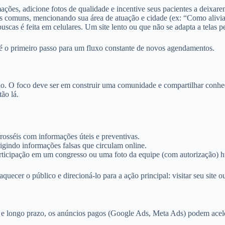
ções, adicione fotos de qualidade e incentive seus pacientes a deixarem
 comuns, mencionando sua área de atuação e cidade (ex: “Como aliviar 
uscas é feita em celulares. Um site lento ou que não se adapta a telas 
 o primeiro passo para um fluxo constante de novos agendamentos.
ão. O foco deve ser em construir uma comunidade e compartilhar conhe
tão lá.
osséis com informações úteis e preventivas.
igindo informações falsas que circulam online.
ticipação em um congresso ou uma foto da equipe (com autorização) hu
uecer o público e direcioná-lo para a ação principal: visitar seu site o
e longo prazo, os anúncios pagos (Google Ads, Meta Ads) podem acele