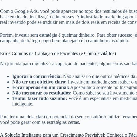
Com o Google Ads, você pode aparecer no topo dos resultados de busc
base em idade, localização e interesses. A indústria do marketing apon
real investido pode se traduzir em mais de dois reais em receita de cons
Porém, investir sem estratégia é queimar dinheiro. Para obter sucesso,
campanha de tráfego pago bem planejada é o caminho mais rápido.
Erros Comuns na Captação de Pacientes (e Como Evitá-los)
Na jornada para digitalizar a captação de pacientes, alguns erros são
Ignorar a concorrência:
Não analisar o que outros médicos da su
Não ter um objetivo claro:
Investir em marketing sem saber o q
Focar apenas em um canal:
Apostar tudo somente no Instagram 
Não mensurar os resultados:
Como saber se seu investimento e
Tentar fazer tudo sozinho:
Você é um especialista em medicina.
inteligente.
Para ter uma ideia clara do potencial do seu consultório, utilize ferr
você pode gerar com as estratégias certas.
A Solução Inteligente para um Crescimento Previsível: Conheça o Fáci