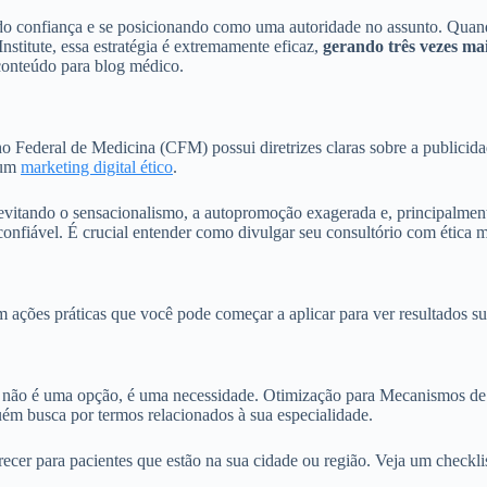
ndo confiança e se posicionando como uma autoridade no assunto. Quan
stitute, essa estratégia é extremamente eficaz,
gerando três vezes mai
 conteúdo para blog médico.
 Federal de Medicina (CFM) possui diretrizes claras sobre a publicidad
 um
marketing digital ético
.
 evitando o sensacionalismo, a autopromoção exagerada e, principalmente
confiável. É crucial entender como divulgar seu consultório com ética 
ações práticas que você pode começar a aplicar para ver resultados sus
e não é uma opção, é uma necessidade. Otimização para Mecanismos d
guém busca por termos relacionados à sua especialidade.
cer para pacientes que estão na sua cidade ou região. Veja um checklis