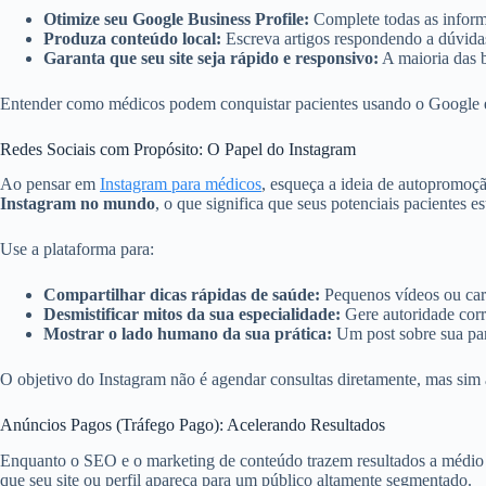
Otimize seu Google Business Profile:
Complete todas as informa
Produza conteúdo local:
Escreva artigos respondendo a dúvidas
Garanta que seu site seja rápido e responsivo:
A maioria das b
Entender como médicos podem conquistar pacientes usando o Google é
Redes Sociais com Propósito: O Papel do Instagram
Ao pensar em
Instagram para médicos
, esqueça a ideia de autopromoç
Instagram no mundo
, o que significa que seus potenciais pacientes es
Use a plataforma para:
Compartilhar dicas rápidas de saúde:
Pequenos vídeos ou carr
Desmistificar mitos da sua especialidade:
Gere autoridade corr
Mostrar o lado humano da sua prática:
Um post sobre sua par
O objetivo do Instagram não é agendar consultas diretamente, mas sim aq
Anúncios Pagos (Tráfego Pago): Acelerando Resultados
Enquanto o SEO e o marketing de conteúdo trazem resultados a médio 
que seu site ou perfil apareça para um público altamente segmentado.