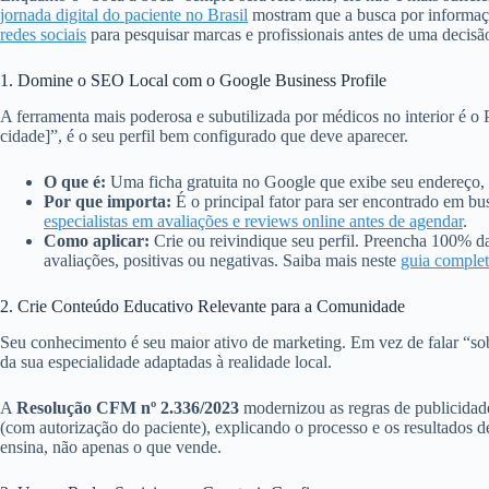
jornada digital do paciente no Brasil
mostram que a busca por informaçõ
redes sociais
para pesquisar marcas e profissionais antes de uma decis
1. Domine o SEO Local com o Google Business Profile
A ferramenta mais poderosa e subutilizada por médicos no interior é 
cidade]”, é o seu perfil bem configurado que deve aparecer.
O que é:
Uma ficha gratuita no Google que exibe seu endereço, t
Por que importa:
É o principal fator para ser encontrado em b
especialistas em avaliações e reviews online antes de agendar
.
Como aplicar:
Crie ou reivindique seu perfil. Preencha 100% das
avaliações, positivas ou negativas. Saiba mais neste
guia comple
2. Crie Conteúdo Educativo Relevante para a Comunidade
Seu conhecimento é seu maior ativo de marketing. Em vez de falar “so
da sua especialidade adaptadas à realidade local.
A
Resolução CFM nº 2.336/2023
modernizou as regras de publicidade
(com autorização do paciente), explicando o processo e os resultados de
ensina, não apenas o que vende.