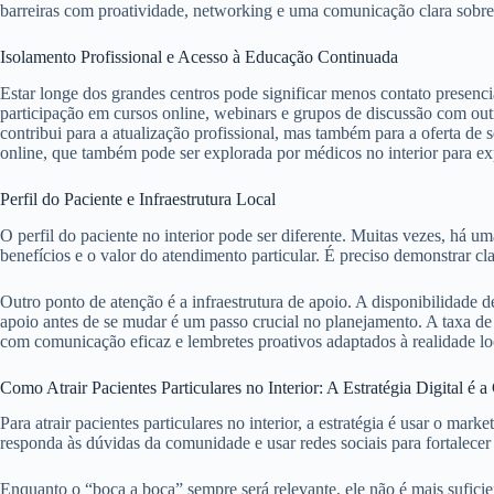
barreiras com proatividade, networking e uma comunicação clara sobre 
Isolamento Profissional e Acesso à Educação Continuada
Estar longe dos grandes centros pode significar menos contato presenci
participação em cursos online, webinars e grupos de discussão com outr
contribui para a atualização profissional, mas também para a oferta de s
online, que também pode ser explorada por médicos no interior para e
Perfil do Paciente e Infraestrutura Local
O perfil do paciente no interior pode ser diferente. Muitas vezes, há um
benefícios e o valor do atendimento particular. É preciso demonstrar cl
Outro ponto de atenção é a infraestrutura de apoio. A disponibilidade d
apoio antes de se mudar é um passo crucial no planejamento. A taxa de
com comunicação eficaz e lembretes proativos adaptados à realidade lo
Como Atrair Pacientes Particulares no Interior: A Estratégia Digital é 
Para atrair pacientes particulares no interior, a estratégia é usar o mar
responda às dúvidas da comunidade e usar redes sociais para fortalecer
Enquanto o “boca a boca” sempre será relevante, ele não é mais sufic