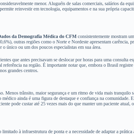
consideravelmente menor. Aluguéis de salas comerciais, salários da equ
ermite reinvestir em tecnologia, equipamentos e na sua própria capaci
ados da Demografia Médica do CFM
consistentemente mostram uma 
6%), outras regiões como o Norte e Nordeste apresentam carência, prin
r o único ou um dos poucos especialistas em sua área.
ientes que antes precisavam se deslocar por horas para uma consulta e
 referência na região. É importante notar que, embora o Brasil registre
 nos grandes centros.
so. Menos trânsito, maior segurança e um ritmo de vida mais tranquilo s
o médico ainda é uma figura de destaque e confiança na comunidade. Es
iente pode custar até 25 vezes mais do que manter um paciente atual, o 
 limitado à infraestrutura de ponta e a necessidade de adaptar a prática