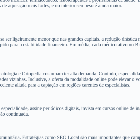
s de aquisição mais fortes, e no interior seu peso é ainda maior.
a ser ligeiramente menor que nas grandes capitais, a redução drástica 
ido para a estabilidade financeira. Em média, cada médico ativo no Bra
rmatologia e Ortopedia costumam ter alta demanda. Contudo, especial
idades vizinhas. Inclusive, a oferta da modalidade online pode elevar o
elente aliada para a captação em regiões carentes de especialistas.
 especialidade, assine periódicos digitais, invista em cursos online de 
ção continuada.
comunitária. Estratégias como SEO Local são mais importantes que cam