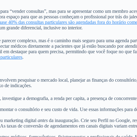
o para “vender consultas”, mas para se apresentar como um membro aces
abra espaço para que as pessoas conheçam o profissional por trás do jal
ase 40% das consultas particulares são agendadas fora do horário com
m grande diferencial, inclusive no interior.
de parecer complexo, mas é o caminho mais seguro para uma agenda parti
nectar médicos diretamente a pacientes que já estão buscando por atendi
l em destaque para quem precisa, permitindo que você foque no que fa
 particulares
.
envolvem pesquisar o mercado local, planejar as finanças do consultório
xo de indicações.
 investigue a demografia, a renda per capita, a presença de concorrentes
montar o consultório e seu custo de vida. Use essas informações para de
 marketing digital
antes
da inauguração. Crie seu Perfil no Google, res
. As taxas de conversão de agendamentos em canais digitais variam ent
tros médicos, farmacêuticos, fisioterapeutas e profissionais de saúde.