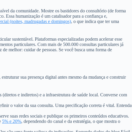
sível da comunidade. Mostre os bastidores do consultório (de forma
eco. Essa humanização é um catalisador para a confiança e,
ercial (noites, madrugadas e domingos)
, o que indica que ter uma
cular sustentável. Plataformas especializadas podem acelerar esse
mentos particulares. Com mais de 500.000 consultas particulares já
z de melhor: cuidar de pessoas. Se você busca uma forma de
, estruturar sua presença digital antes mesmo da mudança e construir
 (diretos e indiretos) e a infraestrutura de saúde local. Converse com
finir o valor da sua consulta. Uma precificação correta é vital. Entenda
erve suas redes sociais e publique os primeiros conteúdos educativos.
re
5% e 20%
, dependendo do canal e da estratégia, o que mostra o
 Eles são uma fonte valiosa de indicações. Segundo dados do blog Fácil