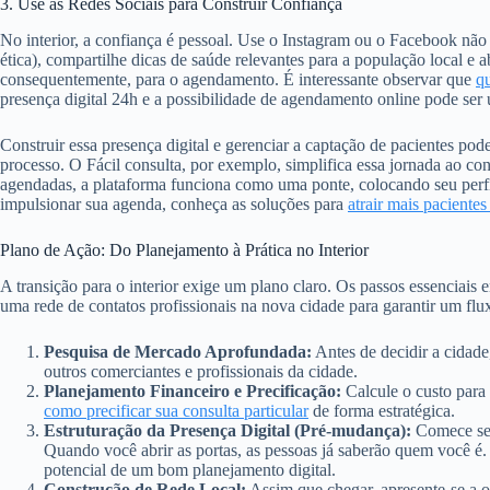
3. Use as Redes Sociais para Construir Confiança
No interior, a confiança é pessoal. Use o Instagram ou o Facebook nã
ética), compartilhe dicas de saúde relevantes para a população local e 
consequentemente, para o agendamento. É interessante observar que
qu
presença digital 24h e a possibilidade de agendamento online pode ser u
Construir essa presença digital e gerenciar a captação de pacientes po
processo. O Fácil consulta, por exemplo, simplifica essa jornada ao co
agendadas, a plataforma funciona como uma ponte, colocando seu perfi
impulsionar sua agenda, conheça as soluções para
atrair mais pacientes
Plano de Ação: Do Planejamento à Prática no Interior
A transição para o interior exige um plano claro. Os passos essenciais 
uma rede de contatos profissionais na nova cidade para garantir um flu
Pesquisa de Mercado Aprofundada:
Antes de decidir a cidade,
outros comerciantes e profissionais da cidade.
Planejamento Financeiro e Precificação:
Calcule o custo para 
como precificar sua consulta particular
de forma estratégica.
Estruturação da Presença Digital (Pré-mudança):
Comece seu
Quando você abrir as portas, as pessoas já saberão quem você é
potencial de um bom planejamento digital.
Construção de Rede Local:
Assim que chegar, apresente-se a ou