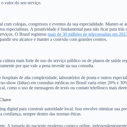
o valor do seu serviço.
al com colegas, congressos e eventos da sua especialidade. Manter-se at
os especialistas. A proatividade é fundamental para não ficar para trás
erviços. O Brasil registrou
mais de 30 milhões de teleconsultas em 202
xpandir seu alcance e manter a conexão com grandes centros.
a cultura mais forte de uso do serviço público ou de planos de saúde reg
aramente por que vale a pena investir na sua consulta.
e hospitais de alta complexidade, laboratórios de ponta e outros especi
 no-show (faltas) em consultas médicas no Brasil varia entre 20% e 30
cal, como o uso de mensagens de texto ou contato telefônico mais diret
a Chave
keting digital para construir autoridade local. Isso envolve otimizar sua
 a confiança, sempre dentro das normas éticas.
iente. A jornada do paciente moderno começa online, independentemente