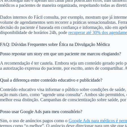
A tecnologia não é apenas um canal para potenciais erros, mas também 
médicos a pacientes de maneira organizada, respeitando todas as dire
Dados internos do Fácil consulta, por exemplo, mostram que já inter
volume de agendamentos sem recorrer a práticas sensacionalistas. Fer
decisão do paciente é baseada em confiança e informação, não em apel
disponibilidade de horários 24h, pode
recuperar até 30% dos agendame
FAQ: Dúvidas Frequentes sobre Ética na Divulgação Médica
Posso repostar um story em que um paciente me marcou elogiando?
A recomendação é ter cautela. Embora seja um conteúdo gerado pelo pac
a autorização expressa do paciente, por escrito, antes de compartilhar. A
Qual a diferença entre conteúdo educativo e publicidade?
Conteúdo educativo visa informar o público sobre condições de saúde,
ação mais claro, como “agende uma consulta”. Ambos são permitidos, d
melhor essa distinção. Campanhas de conscientização sobre saúde, po
Posso usar Google Ads para meu consultório?
Sim, o uso de anúncios pagos como o
Google Ads para médicos é perm
termos como “o melhor”. O anúncio deve direcionar para um site que 