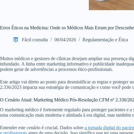
Erros Éticos na Medicina: Onde os Médicos Mais Erram por Desconh
Fácil consulta
06/04/2026
Regulamentação e Ética
Muitos médicos e gestores de clínicas desejam ampliar sua presença dig
infundado. A linha entre marketing informativo e publicidade inadequa
podem gerar de advertências a processos ético-profissionais.
Este artigo vai direto ao ponto para desmistificar as regras e proteger 
2.336/2023 impacta sua estratégia de comunicação e como você pode usar
O Cenário Atual: Marketing Médico Pós-Resolução CFM nº 2.336/20
O marketing médico é fortemente regulado para proteger pacientes e a 
uma comunicação mais moderna e alinhada à era digital, mas também est
Entender este cenário é crucial. Dados sobre
a jornada digital do pacien
e profissionais
antes de uma decisão. Isso significa que ter uma presen