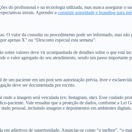
es do profissional e na tecnologia utilizada, mas nunca assegurar o suc
expectativas irreais. Aprender a
construir autoridade e branding para mé
tas. O valor da consulta ou procedimento pode ser informado, mas não 
 por apenas X” ou “Desconto especial esta semana”.
ão sobre valores deve vir acompanhada de detalhes sobre o que está incl
ntende o valor agregado do seu atendimento, sendo um passo importante
il de um paciente em um post sem autorização prévia, livre e esclareci
lgação deve ser documentada por escrito.
l onde a imagem será veiculada (ex: Instagram, site). Esse cuidado pro
dico-paciente. Vale ressaltar que a proteção de dados, conforme a Lei
r dado pessoal, incluindo imagens e depoimentos em ambientes digitais.
a em adjetivos de superioridade. Anunciar-se como “o melhor”, “o mais 