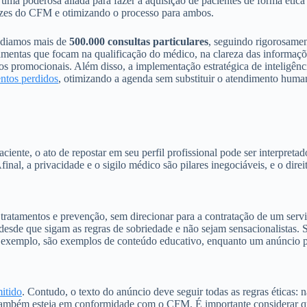
uma poderosa aliada para fazer a aquisição de pacientes de forma ética
trizes do CFM e otimizando o processo para ambos.
mediamos mais de
500.000 consultas particulares
, seguindo rigorosamen
ramentas que focam na qualificação do médico, na clareza das informaç
os promocionais. Além disso, a implementação estratégica de inteligên
ntos perdidos
, otimizando a agenda sem substituir o atendimento huma
iente, o ato de repostar em seu perfil profissional pode ser interpre
final, a privacidade e o sigilo médico são pilares inegociáveis, e o dire
 tratamentos e prevenção, sem direcionar para a contratação de um ser
esde que sigam as regras de sobriedade e não sejam sensacionalistas. 
r exemplo, são exemplos de conteúdo educativo, enquanto um anúncio p
itido
. Contudo, o texto do anúncio deve seguir todas as regras éticas:
também esteja em conformidade com o CFM. É importante considerar qu