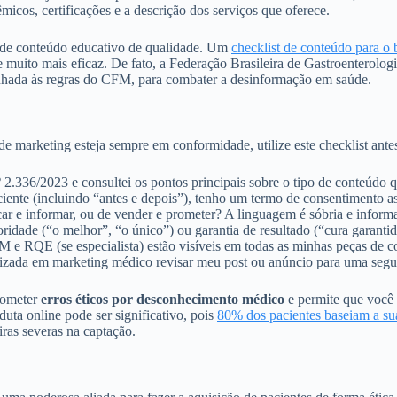
êmicos, certificações e a descrição dos serviços que oferece.
és de conteúdo educativo de qualidade. Um
checklist de conteúdo para o 
 muito mais eficaz. De fato, a Federação Brasileira de Gastroenterolo
nhada às regras do CFM, para combater a desinformação em saúde.
 de marketing esteja sempre em conformidade, utilize este checklist an
336/2023 e consultei os pontos principais sobre o tipo de conteúdo q
nte (incluindo “antes e depois”), tenho um termo de consentimento ass
r e informar, ou de vender e prometer? A linguagem é sóbria e inform
dade (“o melhor”, “o único”) ou garantia de resultado (“cura garantid
RQE (se especialista) estão visíveis em todas as minhas peças de comun
lizada em marketing médico revisar meu post ou anúncio para uma segun
 cometer
erros éticos por desconhecimento médico
e permite que você 
uta online pode ser significativo, pois
80% dos pacientes baseiam a sua
ras severas na captação.