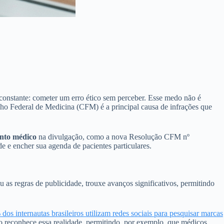
o constante: cometer um erro ético sem perceber. Esse medo não é
lho Federal de Medicina (CFM) é a principal causa de infrações que
ento médico
na divulgação, como a nova Resolução CFM nº
e e encher sua agenda de pacientes particulares.
as regras de publicidade, trouxe avanços significativos, permitindo
dos internautas brasileiros utilizam redes sociais para pesquisar marcas
o reconhece essa realidade, permitindo, por exemplo, que médicos