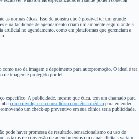
 e escalável. Plataformas especializadas em saúde podem conectar
te as normas éticas. Isso demonstra que é possível ter um grande
ões e na facilidade de agendamento criam um ambiente seguro onde a
cia artificial no agendamento, como em plataformas que gerenciam a
no.
tado como uso da imagem e depoimento para autopromoção. O ideal é ter
ito de imagem é protegido por lei.
viço específico. A publicidade, mesmo que ética, tem um chamado para
Saiba
como divulgar seu consultório com ética médica
para entender
romovendo um check-up preventivo em sua clínica seria publicidade.
 não pode haver promessa de resultado, sensacionalismo ou uso de
e as taxas de conversão de agendamentos em canais digitais variam