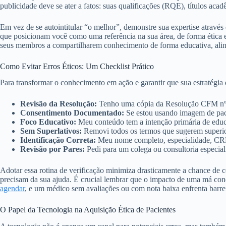
publicidade deve se ater a fatos: suas qualificações (RQE), títulos acad
Em vez de se autointitular “o melhor”, demonstre sua expertise atrav
que posicionam você como uma referência na sua área, de forma ética e
seus membros a compartilharem conhecimento de forma educativa, ali
Como Evitar Erros Éticos: Um Checklist Prático
Para transformar o conhecimento em ação e garantir que sua estratégia
Revisão da Resolução:
Tenho uma cópia da Resolução CFM nº 2.
Consentimento Documentado:
Se estou usando imagem de pacie
Foco Educativo:
Meu conteúdo tem a intenção primária de educa
Sem Superlativos:
Removi todos os termos que sugerem superiori
Identificação Correta:
Meu nome completo, especialidade, CRM e 
Revisão por Pares:
Pedi para um colega ou consultoria especia
Adotar essa rotina de verificação minimiza drasticamente a chance de
precisam da sua ajuda. É crucial lembrar que o impacto de uma má cond
agendar
, e um médico sem avaliações ou com nota baixa enfrenta barrei
O Papel da Tecnologia na Aquisição Ética de Pacientes