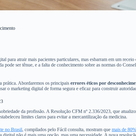
ecimento
ital para atrair mais pacientes particulares, mas esbarram em um recei
da pode ser tênue, e a falta de conhecimento sobre as normas do Conse
sua prática. Abordaremos os principais
errores éticos por desconhecim
 o marketing digital de forma segura e eficaz para construir autoridad
23
sobriedade da profissão. A Resolução CFM nº 2.336/2023, que atualizou 
abeleceu limites claros para evitar a mercantilização da medicina.
te no Brasil
, compilados pelo Fácil consulta, mostram que
mais de 80% 
ça digital não é mais uma opção, mas uma necessidade. A nova resoluçã