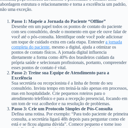
abordagem estrutura o relacionamento e torna a excelência um padrão,
não uma exceção.
Passo 1: Mapeie a Jornada do Paciente “Offline”
Desenhe em um papel todos os pontos de contato do paciente
com seu consultório, desde o momento em que ele ouve falar de
você até o pós-consulta. Identifique onde você pode adicionar
um toque de cuidado extra em cada etapa. Entender
a jornada
completa do paciente
, mesmo a digital, ajuda a otimizar os
pontos de contato físicos. A jornada digital influencia
diretamente a forma como 40% dos brasileiros cuidam da
própria saúde e selecionam profissionais, portanto, compreender
esses pontos de contato é vital.
Passo 2: Treine sua Equipe de Atendimento para a
Excelência
Sua secretária ou recepcionista é a linha de frente do seu
consultório. Invista tempo em treiná-la não apenas em processos,
mas em hospitalidade. Crie pequenos roteiros para o
atendimento telefônico e para a recepção presencial, focando em
um tom de voz acolhedor e na resolução de problemas.
Passo 3: Crie um Protocolo Simples de Pós-Consulta
Defina uma rotina. Por exemplo: “Para todo paciente de primeira
consulta, a secretária ligará 48h depois para perguntar como ele
está e se ficou alguma dúvida”. Comece pequeno e torne isso