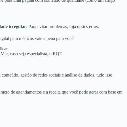
one para uma página com conteúdo de qualidade (como um artigo
dade irregular
. Para evitar problemas, fuja destes erros:
igital para médicos vale a pena para você.
icar.
 e, caso seja especialista, o RQE.
onteúdo, gestão de redes sociais e análise de dados, tudo isso
 número de agendamentos e a receita que você pode gerar com base em