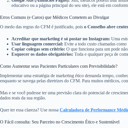
Google Ads (Anúncios Pagos):
Sim, médicos podem usar anúnci
educativo ou a página principal do seu site), ele está em confor
Erros Comuns (e Caros) que Médicos Cometem ao Divulgar
O medo das regras do CFM é justificado, pois
o Conselho abre centen
Acreditar que marketing é só postar no Instagram:
Uma estra
Usar linguagem comercial:
Evite a todo custo chamadas como 
Copiar colegas sem critério:
O que funciona para um pode não ser
Esquecer os dados obrigatórios:
Toda e qualquer peça de comu
Como Aumentar seus Pacientes Particulares com Previsibilidade?
Implementar uma estratégia de marketing ético demanda tempo, conhecim
enquanto se navega pelas diretrizes do CFM. Para muitos médicos, conci
Mas e se você pudesse ter uma previsão clara do potencial de crescime
dados reais da sua região.
Quer ter essa clareza? Use nossa
Calculadora de Performance Médic
O Fácil consulta: Seu Parceiro no Crescimento Ético e Sustentável