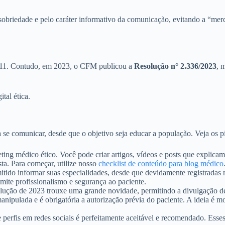
sobriedade e pelo caráter informativo da comunicação, evitando a “merc
2011. Contudo, em 2023, o CFM publicou a
Resolução n° 2.336/2023
, 
tal ética.
a se comunicar, desde que o objetivo seja educar a população. Veja os 
ting médico ético. Você pode criar artigos, vídeos e posts que explica
sta. Para começar, utilize nosso
checklist de conteúdo para blog médico
tido informar suas especialidades, desde que devidamente registrada
smite profissionalismo e segurança ao paciente.
lução de 2023 trouxe uma grande novidade, permitindo a divulgação de
manipulada e é obrigatória a autorização prévia do paciente. A ideia é
e perfis em redes sociais é perfeitamente aceitável e recomendado. Ess