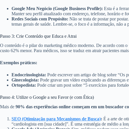
Google Meu Negócio (Google Business Profile):
Esta é a ferr
Manter seu perfil atualizado com endereço, telefone, horário e f
Redes Sociais com Propósito:
Não se trata de postar por postar
temas gerais de saúde. Lembre-se, o foco é a informação, não a
Passo 3: Crie Conteúdo que Educa e Atrai
O conteúdo é o pilar do marketing médico moderno. De acordo com o
custo 62% menor. Para médicos, isso se traduz em atrair pacientes mais 
Exemplos práticos:
Endocrinologista:
Pode escrever um artigo de blog sobre “Os pr
Ginecologista:
Pode gravar um vídeo explicando as diferenças en
Ortopedista:
Pode criar um post sobre “5 exercícios para fortalec
Passo 4: Utilize o Google a seu Favor (e com Ética)
Mais de
90% das experiências online começam em um buscador c
SEO (Otimização para Mecanismos de Busca)
:
É a arte de ot
“cardiologista em [sua cidade]”. É uma estratégia de médio a lo