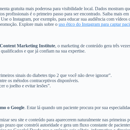
amenta gratuita mais poderosa para visibilidade local. Dados mostram 
otos profissionais é o primeiro passo para ser encontrado. Saiba mais e
. Use o Instagram, por exemplo, para educar sua audiência com vídeos cu
 promoção. Explore mais sobre o
uso ético do Instagram para captar paci
Content Marketing Institute
, o marketing de conteúdo gera três vezes
qualificados e que já confiam na sua expertise.
imeiros sinais do diabetes tipo 2 que você não deve ignorar”.
tre os métodos contraceptivos disponíveis.
er o joelho e evitar lesões”.
omo o Google
. Estar lá quando um paciente procura por sua especialidad
imizar seu site e conteúdo para aparecerem naturalmente nas primeira
ngo prazo que constrói autoridade e gera um fluxo constante de pacient