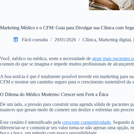
Marketing Médico e o CFM: Guia para Divulgar sua Clínica com Seg
Fácil consulta
29/01/2026
Clínica
,
Marketing digital
,
Você, médico ou médica, sente a necessidade de
atrair mais pacientes p
comum do que se imagina e impede muitos profissionais de alcançarem 
A boa notícia é que é totalmente possível investir em marketing para sua
CFM e mostrar um caminho seguro para o crescimento sustentável da sua
O Dilema do Médico Moderno: Crescer sem Ferir a Ética
De um lado, a pressão para construir uma agenda sólida de pacientes pa
nuances que geram medo de cometer um deslize e enfrentar um processo
Esse cenário é intensificado pela
crescente competitividade
. Segundo 
diferenciar-se e comunicar seu valor torna-se não apenas uma opção, m
boca a boca, um método com pouca previsibilidade.