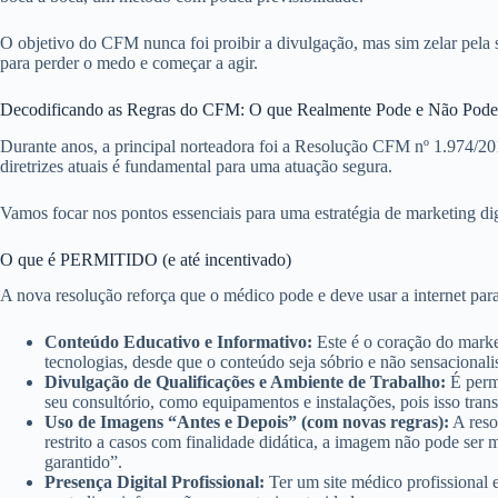
O objetivo do CFM nunca foi proibir a divulgação, mas sim zelar pela 
para perder o medo e começar a agir.
Decodificando as Regras do CFM: O que Realmente Pode e Não Pode
Durante anos, a principal norteadora foi a Resolução CFM nº 1.974/
diretrizes atuais é fundamental para uma atuação segura.
Vamos focar nos pontos essenciais para uma estratégia de marketing digi
O que é PERMITIDO (e até incentivado)
A nova resolução reforça que o médico pode e deve usar a internet par
Conteúdo Educativo e Informativo:
Este é o coração do marke
tecnologias, desde que o conteúdo seja sóbrio e não sensacionali
Divulgação de Qualificações e Ambiente de Trabalho:
É permi
seu consultório, como equipamentos e instalações, pois isso tran
Uso de Imagens “Antes e Depois” (com novas regras):
A reso
restrito a casos com finalidade didática, a imagem não pode ser 
garantido”.
Presença Digital Profissional:
Ter um site médico profissional 