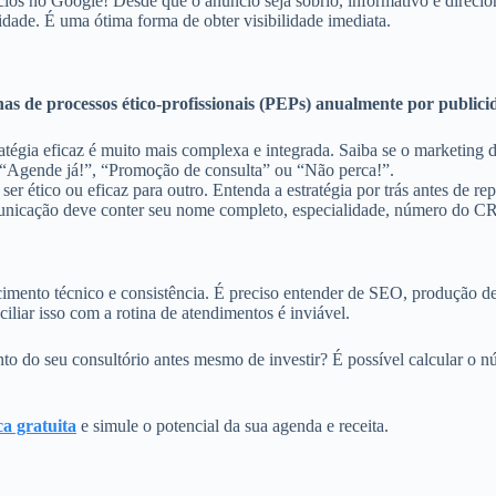
os no Google! Desde que o anúncio seja sóbrio, informativo e direci
midade. É uma ótima forma de obter visibilidade imediata.
as de processos ético-profissionais (PEPs) anualmente por publici
tégia eficaz é muito mais complexa e integrada. Saiba se o marketing d
“Agende já!”, “Promoção de consulta” ou “Não perca!”.
 ético ou eficaz para outro. Entenda a estratégia por trás antes de repl
nicação deve conter seu nome completo, especialidade, número do CRM
ento técnico e consistência. É preciso entender de SEO, produção de c
liar isso com a rotina de atendimentos é inviável.
nto do seu consultório antes mesmo de investir? É possível calcular o
a gratuita
e simule o potencial da sua agenda e receita.