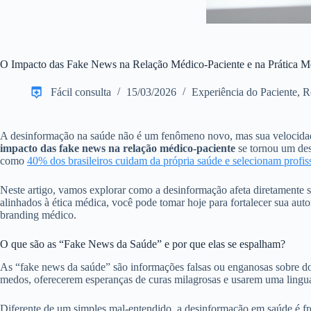
O Impacto das Fake News na Relação Médico-Paciente e na Prática M
Fácil consulta
15/03/2026
Experiência do Paciente
,
R
A desinformação na saúde não é um fenômeno novo, mas sua velocidade e
impacto das fake news na relação médico-paciente
se tornou um desa
como
40% dos brasileiros cuidam da própria saúde e selecionam profis
Neste artigo, vamos explorar como a desinformação afeta diretamente su
alinhados à ética médica, você pode tomar hoje para fortalecer sua au
branding médico.
O que são as “Fake News da Saúde” e por que elas se espalham?
As “fake news da saúde” são informações falsas ou enganosas sobre doe
medos, oferecerem esperanças de curas milagrosas e usarem uma lingua
Diferente de um simples mal-entendido, a desinformação em saúde é fr