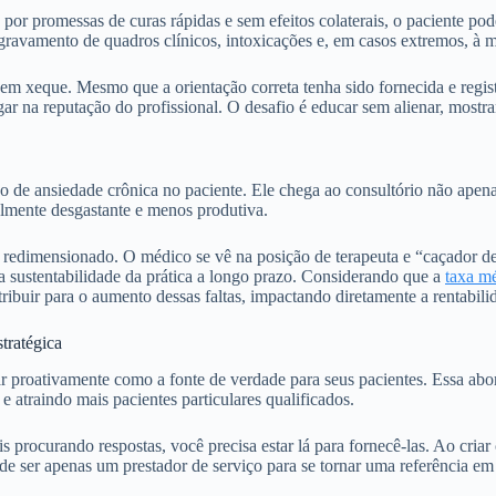
o por promessas de curas rápidas e sem efeitos colaterais, o paciente 
agravamento de quadros clínicos, intoxicações e, em casos extremos, à m
m xeque. Mesmo que a orientação correta tenha sido fornecida e regist
ar na reputação do profissional. O desafio é educar sem alienar, mostr
do de ansiedade crônica no paciente. Ele chega ao consultório não ap
almente desgastante e menos produtiva.
 redimensionado. O médico se vê na posição de terapeuta e “caçador de
a sustentabilidade da prática a longo prazo. Considerando que a
taxa mé
ribuir para o aumento dessas faltas, impactando diretamente a rentabili
ratégica
r proativamente como a fonte de verdade para seus pacientes. Essa ab
e atraindo mais pacientes particulares qualificados.
ais procurando respostas, você precisa estar lá para fornecê-las. Ao cr
e ser apenas um prestador de serviço para se tornar uma referência em 