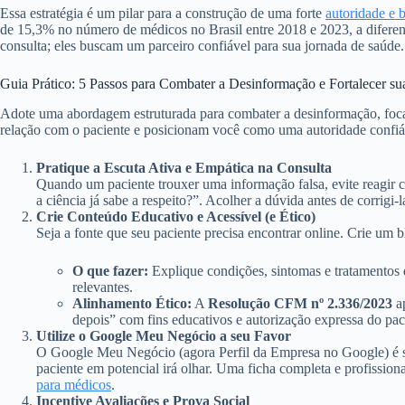
Essa estratégia é um pilar para a construção de uma forte
autoridade e 
de 15,3% no número de médicos no Brasil entre 2018 e 2023, a diferen
consulta; eles buscam um parceiro confiável para sua jornada de saúde.
Guia Prático: 5 Passos para Combater a Desinformação e Fortalecer sua
Adote uma abordagem estruturada para combater a desinformação, focand
relação com o paciente e posicionam você como uma autoridade confiáve
Pratique a Escuta Ativa e Empática na Consulta
Quando um paciente trouxer uma informação falsa, evite reagir 
a ciência já sabe a respeito?”. Acolher a dúvida antes de corrigi
Crie Conteúdo Educativo e Acessível (e Ético)
Seja a fonte que seu paciente precisa encontrar online. Crie um 
O que fazer:
Explique condições, sintomas e tratamentos 
relevantes.
Alinhamento Ético:
A
Resolução CFM nº 2.336/2023
ap
depois” com fins educativos e autorização expressa do pac
Utilize o Google Meu Negócio a seu Favor
O Google Meu Negócio (agora Perfil da Empresa no Google) é sua 
paciente em potencial irá olhar. Uma ficha completa e profission
para médicos
.
Incentive Avaliações e Prova Social