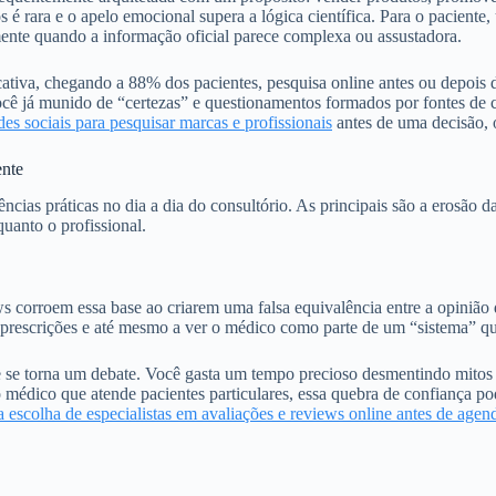
s é rara e o apelo emocional supera a lógica científica. Para o pacien
ente quando a informação oficial parece complexa ou assustadora.
icativa, chegando a 88% dos pacientes, pesquisa online antes ou depois
ocê já munido de “certezas” e questionamentos formados por fontes de 
des sociais para pesquisar marcas e profissionais
antes de uma decisão, o
nte
as práticas no dia a dia do consultório. As principais são a erosão da
uanto o profissional.
ws corroem essa base ao criarem uma falsa equivalência entre a opinião
e prescrições e até mesmo a ver o médico como parte de um “sistema” qu
e se torna um debate. Você gasta um tempo precioso desmentindo mitos (
 médico que atende pacientes particulares, essa quebra de confiança po
 escolha de especialistas em avaliações e reviews online antes de agen