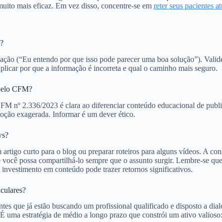
 muito mais eficaz. Em vez disso, concentre-se em
reter seus pacientes at
s?
ão (“Eu entendo por que isso pode parecer uma boa solução”). Valide 
plicar por que a informação é incorreta e qual o caminho mais seguro.
a pelo CFM?
FM nº 2.336/2023 é clara ao diferenciar conteúdo educacional de public
moção exagerada. Informar é um dever ético.
ws?
tigo curto para o blog ou preparar roteiros para alguns vídeos. A con
 você possa compartilhá-lo sempre que o assunto surgir. Lembre-se que
 investimento em conteúdo pode trazer retornos significativos.
iculares?
es que já estão buscando um profissional qualificado e disposto a dialo
r. É uma estratégia de médio a longo prazo que constrói um ativo valioso