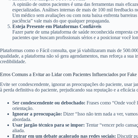
A opinião de outros pacientes é uma das ferramentas mais eficaz
especializadas. Análises internas de mais de 100 mil feedbacks 
Um médico sem avaliações ou com nota baixa enfrenta barreiras 
paciência” vale mais do que qualquer propaganda.
Esteja Presente em Plataformas Confiáveis
Fazer parte de uma plataforma de saúde reconhecida empresta cre
pacientes que buscam profissionais sérios e a posicionar você l
Plataformas como o Fácil consulta, que já viabilizaram mais de 500.00
qualidade, a plataforma não só gera agendamentos, mas reforça a sua 
credibilidade.
Erros Comuns a Evitar ao Lidar com Pacientes Influenciados por Fak
Evite ser condescendente, ignorar as preocupações do paciente, usar ja
à perda definitiva do paciente, prejudicando sua reputação e a eficácia
Ser condescendente ou debochado:
Frases como “Onde você le
orientação.
Ignorar a preocupação:
Dizer “Isso não tem nada a ver, vamos 
abordada.
Usar jargão técnico para se impor:
Tentar “vencer pelo cansaç
aliada.
Entrar em um debate acalorado nas redes sociais:
Discutir pu