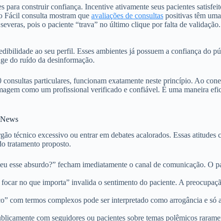
es para construir confiança. Incentive ativamente seus pacientes satisf
no Fácil consulta mostram que
avaliações de consultas
positivas têm uma
severas, pois o paciente “trava” no último clique por falta de validaç
dibilidade ao seu perfil. Esses ambientes já possuem a confiança do pú
onge do ruído da desinformação.
0 consultas particulares, funcionam exatamente neste princípio. Ao co
imagem como um profissional verificado e confiável. É uma maneira efi
e News
rgão técnico excessivo ou entrar em debates acalorados. Essas atitudes
 do tratamento proposto.
u esse absurdo?” fecham imediatamente o canal de comunicação. O paci
focar no que importa” invalida o sentimento do paciente. A preocupação
o” com termos complexos pode ser interpretado como arrogância e só au
blicamente com seguidores ou pacientes sobre temas polêmicos rarament