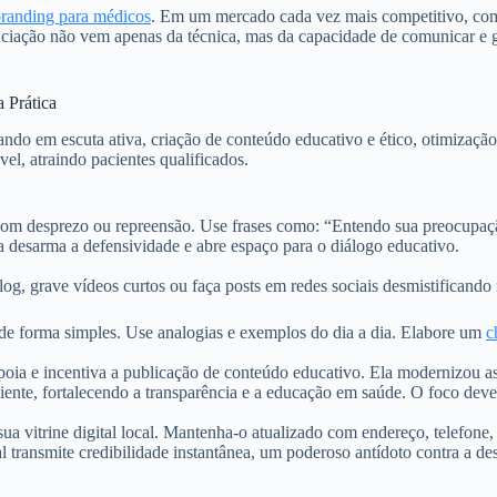
branding para médicos
. Em um mercado cada vez mais competitivo, c
ciação não vem apenas da técnica, mas da capacidade de comunicar e g
 Prática
o em escuta ativa, criação de conteúdo educativo e ético, otimização d
l, atraindo pacientes qualificados.
com desprezo ou repreensão. Use frases como: “Entendo sua preocupaçã
-la desarma a defensividade e abre espaço para o diálogo educativo.
blog, grave vídeos curtos ou faça posts em redes sociais desmistificand
de forma simples. Use analogias e exemplos do dia a dia. Elabore um
c
oia e incentiva a publicação de conteúdo educativo. Ela modernizou as
iente, fortalecendo a transparência e a educação em saúde. O foco deve
vitrine digital local. Mantenha-o atualizado com endereço, telefone, 
al transmite credibilidade instantânea, um poderoso antídoto contra a 