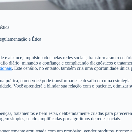
édica
egulamentação e Ética
 alcance, impulsionados pelas redes sociais, transformaram o cenário.
fio diário, minando a confiança e complicando diagnósticos e tratament
sionais
. Este cenário, no entanto, também cria uma oportunidade única
a prática, como você pode transformar este desafio em uma estratégia pa
toridade. Você aprenderá a blindar sua relação com o paciente, otimiza
nças, tratamentos e bem-estar, deliberadamente criadas para parecerem
gem simples, sendo amplificadas por algoritmos de redes sociais.
equentemente arquitetada com um propósito: vender produtos, promover