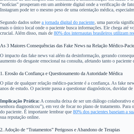
“notícias” prosperam em um ambiente digital onde a verificação de fato
Instagram pode ter o mesmo peso de uma orientação médica, especialm
Segundo dados sobre
a jornada digital do paciente
, uma parcela signif
mais o único local onde o paciente busca informações. Ele chega até v
crucial. Além disso, mais de
80% dos internautas brasileiros utilizam re
As 3 Maiores Consequências das Fake News na Relação Médico-Pacie
O impacto das fake news vai além da desinformação, gerando consequênci
aumento do desgaste emocional na consulta, afetando tanto o paciente q
1. Erosão da Confiança e Questionamento da Autoridade Médica
O pilar de qualquer relação médico-paciente é a confiança. As fake ne
anos de estudo. O paciente passa a questionar diagnósticos, duvidar d
Implicação Prática:
A consulta deixa de ser um diálogo colaborativo 
senhora diagnosticou”), em vez de focar no plano de tratamento. Para o
do paciente. É importante lembrar que
80% dos pacientes baseiam a sua
sua reputação online.
2. Adoção de “Tratamentos” Perigosos e Abandono de Terapias