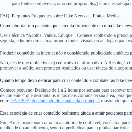
para fontes confiáveis (como seu próprio blog) é uma estratégia
FAQ: Perguntas Frequentes sobre Fake News e a Prática Médica
Como abordar um paciente que acredita firmemente em uma fake new
Use a técnica “Acolha, Valide, Eduque”. Comece acolhendo a preocupaç
seguida, eduque com calma, usando fontes visuais ou analogias para ex
Produzir conteúdo na internet não é considerado publicidade antiétic
Não, desde que o objetivo seja educativo e informativo. A Resolução C
promover a saúde, sem prometer resultados ou usar táticas de autopro
Quanto tempo devo dedicar para criar conteúdo e combater as fake ne
Comece pequeno. Dedique de 1 a 2 horas por semana para escrever um ar
de conteúdo” que desminta os mitos mais comuns da sua área, para que
entre
5% e 20%, dependendo do canal e da estratégia
, mostrando que o
Essa estratégia de criar conteúdo realmente ajuda a atrair pacientes part
Sim. Ao se posicionar como uma autoridade confiável, você atrai pacient
qualidade do atendimento, sendo o perfil ideal para a prática particula