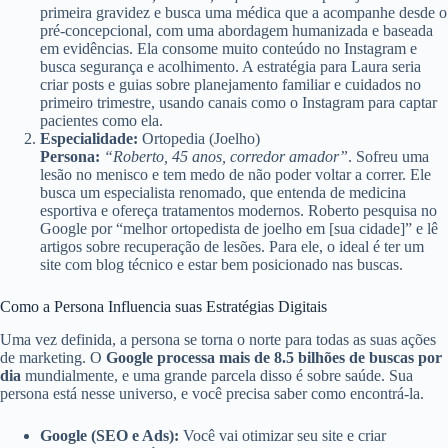
primeira gravidez e busca uma médica que a acompanhe desde o
pré-concepcional, com uma abordagem humanizada e baseada
em evidências. Ela consome muito conteúdo no Instagram e
busca segurança e acolhimento. A estratégia para Laura seria
criar posts e guias sobre planejamento familiar e cuidados no
primeiro trimestre, usando canais como o Instagram para captar
pacientes como ela.
Especialidade:
Ortopedia (Joelho)
Persona:
“Roberto, 45 anos, corredor amador”
. Sofreu uma
lesão no menisco e tem medo de não poder voltar a correr. Ele
busca um especialista renomado, que entenda de medicina
esportiva e ofereça tratamentos modernos. Roberto pesquisa no
Google por “melhor ortopedista de joelho em [sua cidade]” e lê
artigos sobre recuperação de lesões. Para ele, o ideal é ter um
site com blog técnico e estar bem posicionado nas buscas.
Como a Persona Influencia suas Estratégias Digitais
Uma vez definida, a persona se torna o norte para todas as suas ações
de marketing. O
Google processa mais de 8.5 bilhões de buscas por
dia
mundialmente, e uma grande parcela disso é sobre saúde. Sua
persona está nesse universo, e você precisa saber como encontrá-la.
Google (SEO e Ads):
Você vai otimizar seu site e criar