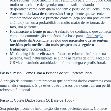
redes sociais, você direciona seus anúncios para um público com
muito mais chance de agendar uma consulta, evitando
desperdiçar verba com quem não tem o perfil do seu consultório.
Aumento da taxa de conversão:
Um paciente que se sente
compreendido desde o primeiro contato (seja por um post ou um
anúncio) tem uma probabilidade muito maior de se tornar, de
fato, um paciente.
Fidelização a longo prazo:
A relação de confiança, que começa
com uma comunicação empática, é a base para a
fidelização
.
Um estudo da Accenture revelou que
pacientes que se sentem
ouvidos pelo médico são mais propensos a seguir o
tratamento
recomendado.
Marketing ético e eficaz:
Ao focar em educar e informar sua
persona, você naturalmente se alinha às regras de divulgação do
CRM, construindo autoridade de forma íntegra e profissional.
Passo a Passo: Como Criar a Persona do seu Paciente Ideal
A criação da persona é um processo que combina dados concretos com
uma análise empática. Siga estes quatro passos para construir um perfil
robusto e funcional.
Passo 1: Colete Dados Reais (A Base de Tudo)
Sua principal fonte de informação são seus pacientes atuais. Comece