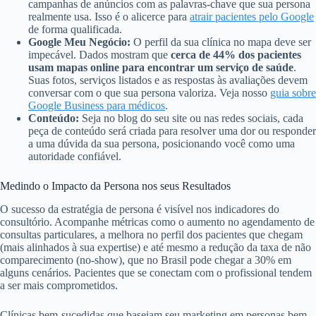
campanhas de anúncios com as palavras-chave que sua persona
realmente usa. Isso é o alicerce para
atrair pacientes pelo Google
de forma qualificada.
Google Meu Negócio:
O perfil da sua clínica no mapa deve ser
impecável. Dados mostram que
cerca de 44% dos pacientes
usam mapas online para encontrar um serviço de saúde
.
Suas fotos, serviços listados e as respostas às avaliações devem
conversar com o que sua persona valoriza. Veja nosso
guia sobre
Google Business para médicos
.
Conteúdo:
Seja no blog do seu site ou nas redes sociais, cada
peça de conteúdo será criada para resolver uma dor ou responder
a uma dúvida da sua persona, posicionando você como uma
autoridade confiável.
Medindo o Impacto da Persona nos seus Resultados
O sucesso da estratégia de persona é visível nos indicadores do
consultório. Acompanhe métricas como o aumento no agendamento de
consultas particulares, a melhora no perfil dos pacientes que chegam
(mais alinhados à sua expertise) e até mesmo a redução da taxa de não
comparecimento (no-show), que no Brasil pode chegar a 30% em
alguns cenários. Pacientes que se conectam com o profissional tendem
a ser mais comprometidos.
Clínicas bem-sucedidas que baseiam seu marketing em personas bem