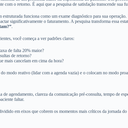
e com o retorno. É aqui que a pesquisa de satisfação transcende sua fu
em estruturada funciona como um exame diagnóstico para sua operação.
tar significativamente o faturamento. A pesquisa transforma essa estatí
ltam?”
.
ientes, você começa a ver padrões claros:
taxa de falta 20% maior?
ultas de retorno?
que mais cancelam em cima da hora?
 do modo reativo (lidar com a agenda vazia) e o colocam no modo proativ
ncia de agendamento, clareza da comunicação pré-consulta, tempo de esp
ciente faltar.
 dividido em eixos que cobrem os momentos mais críticos da jornada do 