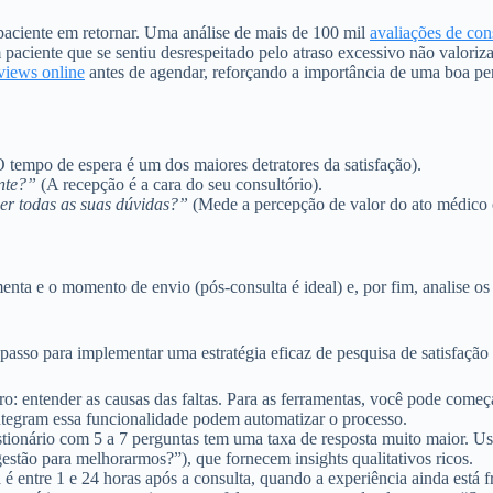
 paciente em retornar. Uma análise de mais de 100 mil
avaliações de con
paciente que se sentiu desrespeitado pelo atraso excessivo não valor
eviews online
antes de agendar, reforçando a importância de uma boa pe
 tempo de espera é um dos maiores detratores da satisfação).
ente?”
(A recepção é a cara do seu consultório).
cer todas as suas dúvidas?”
(Mede a percepção de valor do ato médico 
menta e o momento de envio (pós-consulta é ideal) e, por fim, analise os
asso para implementar uma estratégia eficaz de pesquisa de satisfação p
aro: entender as causas das faltas. Para as ferramentas, você pode co
integram essa funcionalidade podem automatizar o processo.
onário com 5 a 7 perguntas tem uma taxa de resposta muito maior. Use
estão para melhorarmos?”), que fornecem insights qualitativos ricos.
 entre 1 e 24 horas após a consulta, quando a experiência ainda está 