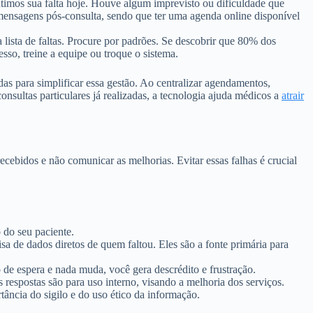
timos sua falta hoje. Houve algum imprevisto ou dificuldade que
mensagens pós-consulta, sendo que ter uma agenda online disponível
 lista de faltas. Procure por padrões. Se descobrir que 80% dos
sso, treine a equipe ou troque o sistema.
das para simplificar essa gestão. Ao centralizar agendamentos,
nsultas particulares já realizadas, a tecnologia ajuda médicos a
atrair
cebidos e não comunicar as melhorias. Evitar essas falhas é crucial
 do seu paciente.
sa de dados diretos de quem faltou. Eles são a fonte primária para
de espera e nada muda, você gera descrédito e frustração.
 respostas são para uso interno, visando a melhoria dos serviços.
tância do sigilo e do uso ético da informação.