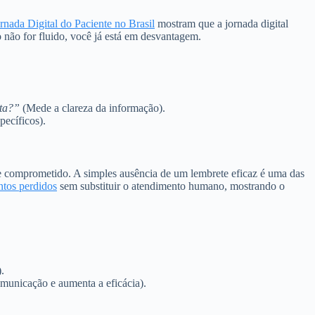
rnada Digital do Paciente no Brasil
mostram que a jornada digital
 não for fluido, você já está em desvantagem.
lta?”
(Mede a clareza da informação).
ecíficos).
 e comprometido. A simples ausência de um lembrete eficaz é uma das
tos perdidos
sem substituir o atendimento humano, mostrando o
.
municação e aumenta a eficácia).