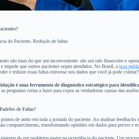
Pacientes?
cia do Paciente
,
Redução de faltas
ento são mais do que um inconveniente: são um ralo financeiro e operaci
 e impede que outros pacientes sejam atendidos. No Brasil, a
taxa médi
der e reduzir essas faltas estivesse nos dados que você já pode coletar?
tisfação é uma ferramenta de diagnóstico estratégico para identific
 as perguntas certas a fazer para expor as verdadeiras causas das ausên
Padrões de Faltas?
ar pontos de atrito em toda a jornada do paciente. Ao analisar feedbac
não comparecimento, transformando opiniões em dados para prever e re
r o sintoma de um problema maior na experiência do paciente. Um proc