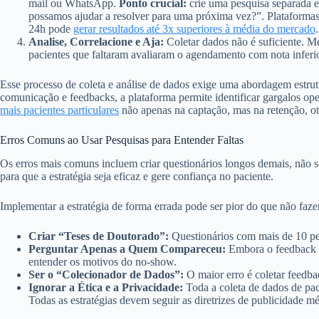
mail ou WhatsApp.
Ponto crucial:
crie uma pesquisa separada e
possamos ajudar a resolver para uma próxima vez?”. Plataforma
24h pode
gerar resultados até 3x superiores à média do mercado
.
Analise, Correlacione e Aja:
Coletar dados não é suficiente. Me
pacientes que faltaram avaliaram o agendamento com nota inferior
Esse processo de coleta e análise de dados exige uma abordagem estru
comunicação e feedbacks, a plataforma permite identificar gargalos ope
mais pacientes particulares
não apenas na captação, mas na retenção, ot
Erros Comuns ao Usar Pesquisas para Entender Faltas
Os erros mais comuns incluem criar questionários longos demais, não se
para que a estratégia seja eficaz e gere confiança no paciente.
Implementar a estratégia de forma errada pode ser pior do que não fazer
Criar “Teses de Doutorado”:
Questionários com mais de 10 per
Perguntar Apenas a Quem Compareceu:
Embora o feedback de
entender os motivos do no-show.
Ser o “Colecionador de Dados”:
O maior erro é coletar feedba
Ignorar a Ética e a Privacidade:
Toda a coleta de dados de paci
Todas as estratégias devem seguir as diretrizes de publicidade 