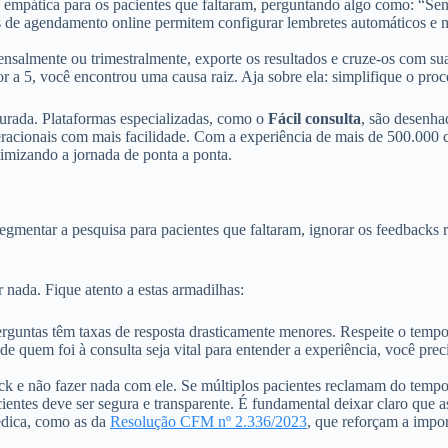
 empática para os pacientes que faltaram, perguntando algo como: “Sen
s de agendamento online permitem configurar lembretes automáticos e 
nsalmente ou trimestralmente, exporte os resultados e cruze-os com sua
 a 5, você encontrou uma causa raiz. Aja sobre ela: simplifique o proce
turada. Plataformas especializadas, como o
Fácil consulta
, são desenha
racionais com mais facilidade. Com a experiência de mais de 500.000 co
imizando a jornada de ponta a ponta.
gmentar a pesquisa para pacientes que faltaram, ignorar os feedbacks re
 nada. Fique atento a estas armadilhas:
guntas têm taxas de resposta drasticamente menores. Respeite o tempo
 quem foi à consulta seja vital para entender a experiência, você preci
ck e não fazer nada com ele. Se múltiplos pacientes reclamam do tempo 
entes deve ser segura e transparente. É fundamental deixar claro que as
médica, como as da
Resolução CFM nº 2.336/2023
, que reforçam a impor