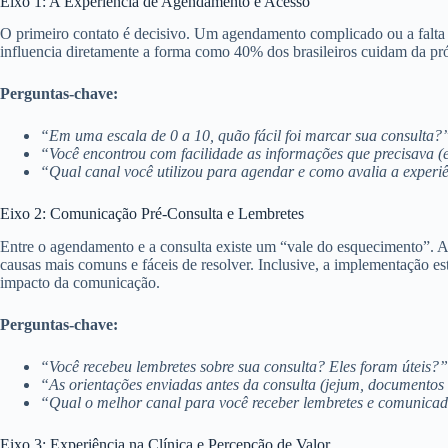
Eixo 1: A Experiência de Agendamento e Acesso
O primeiro contato é decisivo. Um agendamento complicado ou a falta d
influencia diretamente a forma como 40% dos brasileiros cuidam da pró
Perguntas-chave:
“Em uma escala de 0 a 10, quão fácil foi marcar sua consulta?
“Você encontrou com facilidade as informações que precisava 
“Qual canal você utilizou para agendar e como avalia a experiê
Eixo 2: Comunicação Pré-Consulta e Lembretes
Entre o agendamento e a consulta existe um “vale do esquecimento”. A
causas mais comuns e fáceis de resolver. Inclusive, a implementação 
impacto da comunicação.
Perguntas-chave:
“Você recebeu lembretes sobre sua consulta? Eles foram úteis?”
“As orientações enviadas antes da consulta (jejum, documentos
“Qual o melhor canal para você receber lembretes e comunica
Eixo 3: Experiência na Clínica e Percepção de Valor