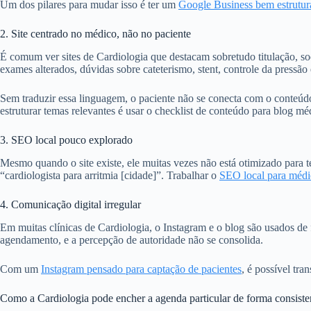
Um dos pilares para mudar isso é ter um
Google Business bem estrutur
2. Site centrado no médico, não no paciente
É comum ver sites de Cardiologia que destacam sobretudo titulação, soc
exames alterados, dúvidas sobre cateterismo, stent, controle da pressão 
Sem traduzir essa linguagem, o paciente não se conecta com o conteúd
estruturar temas relevantes é usar o checklist de conteúdo para blog mé
3. SEO local pouco explorado
Mesmo quando o site existe, ele muitas vezes não está otimizado para t
“cardiologista para arritmia [cidade]”. Trabalhar o
SEO local para médic
4. Comunicação digital irregular
Em muitas clínicas de Cardiologia, o Instagram e o blog são usados d
agendamento, e a percepção de autoridade não se consolida.
Com um
Instagram pensado para captação de pacientes
, é possível tr
Como a Cardiologia pode encher a agenda particular de forma consiste