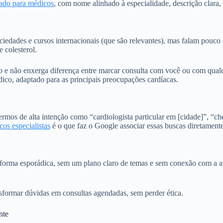
ado para médicos
, com nome alinhado à especialidade, descrição clara, f
iedades e cursos internacionais (que são relevantes), mas falam pouco 
e colesterol.
o e não enxerga diferença entre marcar consulta com você ou com qual
dico, adaptado para as principais preocupações cardíacas.
ermos de alta intenção como “cardiologista particular em [cidade]”, “ch
os especialistas
é o que faz o Google associar essas buscas diretamente
e forma esporádica, sem um plano claro de temas e sem conexão com a a
ansformar dúvidas em consultas agendadas, sem perder ética.
nte