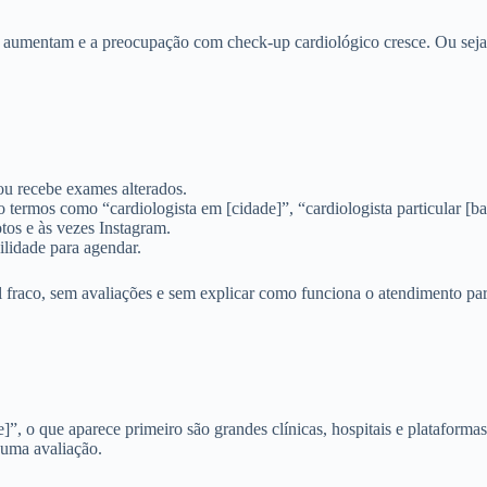
 aumentam e a preocupação com check‑up cardiológico cresce. Ou sej
 ou recebe exames alterados.
 termos como “cardiologista em [cidade]”, “cardiologista particular [ba
otos e às vezes Instagram.
ilidade para agendar.
raco, sem avaliações e sem explicar como funciona o atendimento parti
, o que aparece primeiro são grandes clínicas, hospitais e plataformas
huma avaliação.