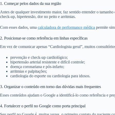
1. Começar pelos dados da sua região
Antes de qualquer investimento maior, faz sentido entender o tamanho 
check‑up, hipertensão, dor no peito e arritmias.
Com esses dados, uma
calculadora de performance médica
permite simu
2. Posicionar‑se como referência em linhas específicas
Em vez de comunicar apenas “Cardiologista geral”, muitos consultórios 
prevenção e check‑up cardiológico;
hipertensão arterial resistente e difícil controle;
doença coronariana e pós‑infarto;
arritmias e palpitações;
cardiologia do esporte ou cardiologia para idosos.
3. Organizar o conteúdo em torno das dúvidas mais frequentes
Esses conteúdos ajudam o Google a identificá‑lo como referência e prepa
4. Fortalecer o perfil no Google como porta principal
Seu perfil no Google é, muitas vezes, o primeiro contato do paciente c