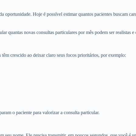
da oportunidade. Hoje é possível estimar quantos pacientes buscam card
lar quantas novas consultas particulares por mês podem ser realistas e q
têm crescido ao deixar claro seus focos prioritários, por exemplo:
ram o paciente para valorizar a consulta particular.
om seu nome. Ele precisa transmitir, em poucos segundos, que você é um 