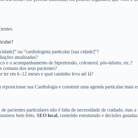
ientes.
icular?
cidade]” ou “cardiologista particular [sua cidade]”?
liações atualizadas?
co e o acompanhamento de hipertensão, colesterol, pós‑infarto, etc.?
s comuns dos seus pacientes?
de ter em 6–12 meses e qual caminho leva até lá?
a reposicionar sua Cardiologia e construir uma agenda particular mais es
e pacientes particulares não é falta de necessidade de cuidado, mas a 
usiness bem feito,
SEO local
, conteúdo estruturado e decisões guiada