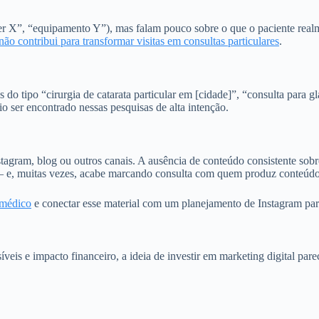
er X”, “equipamento Y”), mas falam pouco sobre o que o paciente realm
 não contribui para transformar visitas em consultas particulares
.
do tipo “cirurgia de catarata particular em [cidade]”, “consulta para g
io ser encontrado nessas pesquisas de alta intenção.
gram, blog ou outros canais. A ausência de conteúdo consistente sobre c
s – e, muitas vezes, acabe marcando consulta com quem produz conteúdo
 médico
e conectar esse material com um planejamento de Instagram par
is e impacto financeiro, a ideia de investir em marketing digital parec