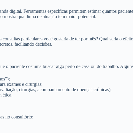
nda digital. Ferramentas específicas permitem estimar quantos pacient
Isso mostra qual linha de atuação tem maior potencial.
 consultas particulares você gostaria de ter por mês? Qual seria o efei
retos, facilitando decisões.
ue o paciente costuma buscar algo perto de casa ou do trabalho. Algun
hos”);
para exames e cirurgias;
(avaliação, cirurgias, acompanhamento de doenças crônicas);
 ética.
as no consultório: