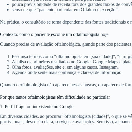
pouca previsibilidade de receita fora dos grandes fluxos de convê
senso de que “paciente particular em Oftalmo é exceção”.
Na prática, o consultório se torna dependente das fontes tradicionais e 
Contexto: como o paciente escolhe um oftalmologista hoje
Quando precisa de avaliação oftalmológica, grande parte dos paciente
Pesquisa termos como “oftalmologista em [sua cidade]”, “cirurgia 
Analisa os primeiros resultados no Google, Google Maps e plat
Olha fotos, avaliações, site e, em alguns casos, Instagram.
Agenda onde sente mais confiança e clareza de informação.
Quando o oftalmologista não aparece nessas buscas, ou aparece de form
Por que tantos oftalmologistas têm dificuldade no particular
1. Perfil frágil ou inexistente no Google
Em diversas cidades, ao procurar “oftalmologista [cidade]”, o que se v
profissionais, descrição clara, serviços e avaliações. Sem isso, a chanc