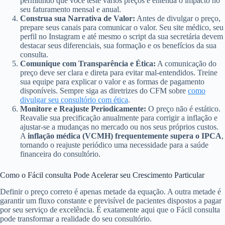
permitindo que você teste vários preços e entenda o impacto no
seu faturamento mensal e anual.
Construa sua Narrativa de Valor:
Antes de divulgar o preço,
prepare seus canais para comunicar o valor. Seu site médico, seu
perfil no Instagram e até mesmo o script da sua secretária devem
destacar seus diferenciais, sua formação e os benefícios da sua
consulta.
Comunique com Transparência e Ética:
A comunicação do
preço deve ser clara e direta para evitar mal-entendidos. Treine
sua equipe para explicar o valor e as formas de pagamento
disponíveis. Sempre siga as diretrizes do CFM sobre
como
divulgar seu consultório com ética
.
Monitore e Reajuste Periodicamente:
O preço não é estático.
Reavalie sua precificação anualmente para corrigir a inflação e
ajustar-se a mudanças no mercado ou nos seus próprios custos.
A
inflação médica (VCMH) frequentemente supera o IPCA
,
tornando o reajuste periódico uma necessidade para a saúde
financeira do consultório.
Como o Fácil consulta Pode Acelerar seu Crescimento Particular
Definir o preço correto é apenas metade da equação. A outra metade é
garantir um fluxo constante e previsível de pacientes dispostos a pagar
por seu serviço de excelência. É exatamente aqui que o Fácil consulta
pode transformar a realidade do seu consultório.