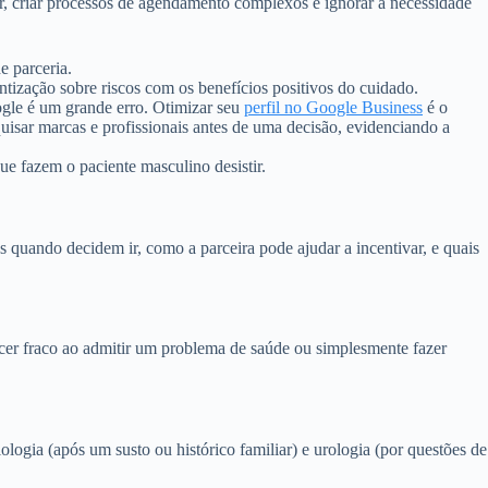
 criar processos de agendamento complexos e ignorar a necessidade
e parceria.
tização sobre riscos com os benefícios positivos do cuidado.
gle é um grande erro. Otimizar seu
perfil no Google Business
é o
uisar marcas e profissionais antes de uma decisão, evidenciando a
ue fazem o paciente masculino desistir.
 quando decidem ir, como a parceira pode ajudar a incentivar, e quais
recer fraco ao admitir um problema de saúde ou simplesmente fazer
logia (após um susto ou histórico familiar) e urologia (por questões de