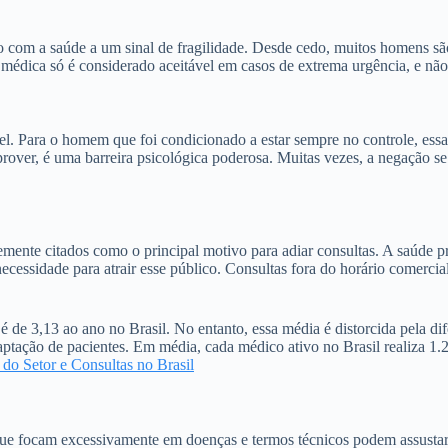
 com a saúde a um sinal de fragilidade. Desde cedo, muitos homens são
 médica só é considerado aceitável em casos de extrema urgência, e nã
el. Para o homem que foi condicionado a estar sempre no controle, ess
 prover, é uma barreira psicológica poderosa. Muitas vezes, a negação 
emente citados como o principal motivo para adiar consultas. A saúde pr
cessidade para atrair esse público. Consultas fora do horário comercia
 de 3,13 ao ano no Brasil. No entanto, essa média é distorcida pela d
aptação de pacientes. Em média, cada médico ativo no Brasil realiza 1.
do Setor e Consultas no Brasil
 focam excessivamente em doenças e termos técnicos podem assustar e