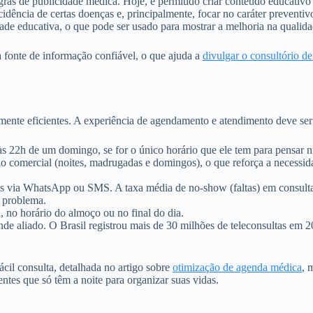
ras de publicidade médica. Hoje, é permitido criar conteúdo educativo
idência de certas doenças e, principalmente, focar no caráter preventi
dade educativa, o que pode ser usado para mostrar a melhoria na qualid
a fonte de informação confiável, o que ajuda a
divulgar o consultório de
ente eficientes. A experiência de agendamento e atendimento deve ser
s 22h de um domingo, se for o único horário que ele tem para pensar ni
io comercial (noites, madrugadas e domingos), o que reforça a necessid
via WhatsApp ou SMS. A taxa média de no-show (faltas) em consultas
e problema.
 no horário do almoço ou no final do dia.
e aliado. O Brasil registrou mais de 30 milhões de teleconsultas em 20
ácil consulta, detalhada no artigo sobre
otimização de agenda médica
, 
ntes que só têm a noite para organizar suas vidas.