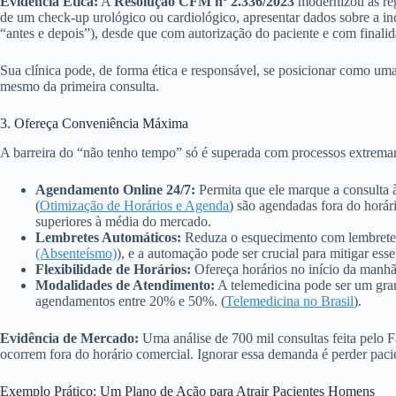
Evidência Ética:
A
Resolução CFM nº 2.336/2023
modernizou as reg
de um check-up urológico ou cardiológico, apresentar dados sobre a inc
“antes e depois”), desde que com autorização do paciente e com finali
Sua clínica pode, de forma ética e responsável, se posicionar como um
mesmo da primeira consulta.
3. Ofereça Conveniência Máxima
A barreira do “não tenho tempo” só é superada com processos extremam
Agendamento Online 24/7:
Permita que ele marque a consulta à
(
Otimização de Horários e Agenda
) são agendadas fora do horár
superiores à média do mercado.
Lembretes Automáticos:
Reduza o esquecimento com lembretes 
(Absenteísmo)
), e a automação pode ser crucial para mitigar ess
Flexibilidade de Horários:
Ofereça horários no início da manhã,
Modalidades de Atendimento:
A telemedicina pode ser um grand
agendamentos entre 20% e 50%. (
Telemedicina no Brasil
).
Evidência de Mercado:
Uma análise de 700 mil consultas feita pelo F
ocorrem fora do horário comercial. Ignorar essa demanda é perder pacie
Exemplo Prático: Um Plano de Ação para Atrair Pacientes Homens