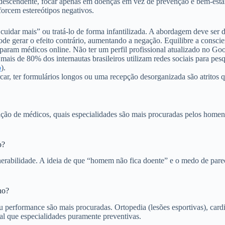
scendente, focar apenas em doenças em vez de prevenção e bem-estar,
forcem estereótipos negativos.
cuidar mais” ou tratá-lo de forma infantilizada. A abordagem deve ser d
e gerar o efeito contrário, aumentando a negação. Equilibre a conscien
m médicos online. Não ter um perfil profissional atualizado no Goo
ais de 80% dos internautas brasileiros utilizam redes sociais para pesq
o
).
car, ter formulários longos ou uma recepção desorganizada são atritos q
ação de médicos, quais especialidades são mais procuradas pelos homens
o?
vulnerabilidade. A ideia de que “homem não fica doente” e o medo de pa
no?
 performance são mais procuradas. Ortopedia (lesões esportivas), cardio
al que especialidades puramente preventivas.