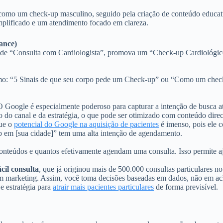
como um check-up masculino, seguido pela criação de conteúdo educati
mplificado e um atendimento focado em clareza.
ance)
z de “Consulta com Cardiologista”, promova um “Check-up Cardiológic
mo: “5 Sinais de que seu corpo pede um Check-up” ou “Como um check-u
O Google é especialmente poderoso para capturar a intenção de busca a
 do canal e da estratégia, o que pode ser otimizado com conteúdo dire
ue o
potencial do Google na aquisição de pacientes
é imenso, pois ele 
p em [sua cidade]” tem uma alta intenção de agendamento.
nteúdos e quantos efetivamente agendam uma consulta. Isso permite aj
cil consulta
, que já originou mais de 500.000 consultas particulares n
em marketing. Assim, você toma decisões baseadas em dados, não em achi
e estratégia para
atrair mais pacientes particulares
de forma previsível.