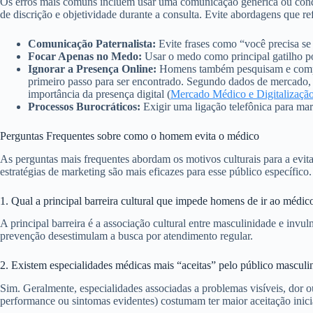
Os erros mais comuns incluem usar uma comunicação genérica ou conde
de discrição e objetividade durante a consulta. Evite abordagens que re
Comunicação Paternalista:
Evite frases como “você precisa se 
Focar Apenas no Medo:
Usar o medo como principal gatilho pod
Ignorar a Presença Online:
Homens também pesquisam e compara
primeiro passo para ser encontrado. Segundo dados de mercado, m
importância da presença digital (
Mercado Médico e Digitalizaçã
Processos Burocráticos:
Exigir uma ligação telefônica para mar
Perguntas Frequentes sobre como o homem evita o médico
As perguntas mais frequentes abordam os motivos culturais para a evit
estratégias de marketing são mais eficazes para esse público específico.
1. Qual a principal barreira cultural que impede homens de ir ao médic
A principal barreira é a associação cultural entre masculinidade e in
prevenção desestimulam a busca por atendimento regular.
2. Existem especialidades médicas mais “aceitas” pelo público masculi
Sim. Geralmente, especialidades associadas a problemas visíveis, dor ou
performance ou sintomas evidentes) costumam ter maior aceitação inici