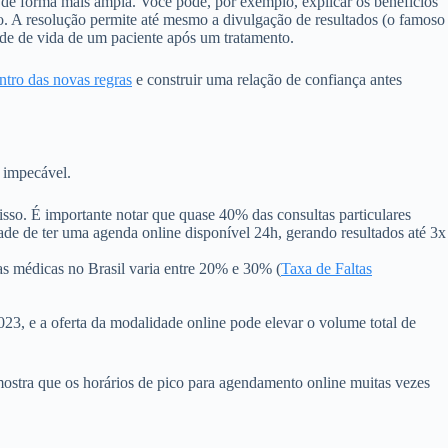
 de forma mais ampla. Você pode, por exemplo, explicar os benefícios
vo. A resolução permite até mesmo a divulgação de resultados (o famoso
ade de vida de um paciente após um tratamento.
ntro das novas regras
e construir uma relação de confiança antes
 impecável.
sso. É importante notar que quase 40% das consultas particulares
ade de ter uma agenda online disponível 24h, gerando resultados até 3x
 médicas no Brasil varia entre 20% e 30% (
Taxa de Faltas
23, e a oferta da modalidade online pode elevar o volume total de
mostra que os horários de pico para agendamento online muitas vezes