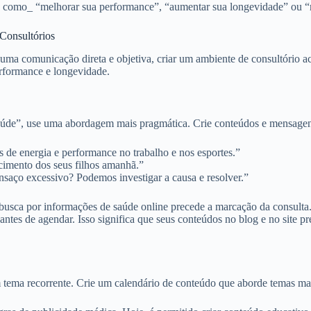
s, como_ “melhorar sua performance”, “aumentar sua longevidade” ou “
 Consultórios
uma comunicação direta e objetiva, criar um ambiente de consultório ac
rformance e longevidade.
aúde”, use uma abordagem mais pragmática. Crie conteúdos e mensagens
 de energia e performance no trabalho e nos esportes.”
imento dos seus filhos amanhã.”
saço excessivo? Podemos investigar a causa e resolver.”
usca por informações de saúde online precede a marcação da consulta.
tes de agendar. Isso significa que seus conteúdos no blog e no site p
ema recorrente. Crie um calendário de conteúdo que aborde temas masc