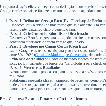
Um plano de ação eficaz começa com a definição de um serviço foco, 
Google e redes sociais, e finalize com um processo de agendamento si
Passo 1: Defina um Serviço Foco (Ex: Check-up de Perform
Empacote seus serviços de uma forma que seja atraente. Em ve
fazem parte, deixando claro o benefício final.
Passo 2: Crie Conteúdo Educativo e Direcionado
Desenvolva 2 ou 3 artigos para o blog do seu site com temas co
constroem autoridade e atraem tráfego qualificado.
Passo 3: Divulgue nos Canais Certos (Com Ética)
Use o Google e as redes sociais para promover seus conteúdos. 
entre 5% e 20% (
Canais de Marketing e Conversão
), dependendo
Evidência de Aquisição:
Dados do mercado médico mostram q
solução. Um paciente que busca por “cardiologista para check-u
Passo 4: Mensure os Resultados
Acompanhe quantas pessoas chegam ao seu site através desses co
resultados.
Plataformas especializadas em aquisição de pacientes, como o
Fá
onde vêm seus pacientes e qual o retorno sobre o investimento 
particulares, vale a pena conhecer soluções que unem tecnologia 
Erros Comuns a Evitar ao Tentar Atrair Pacientes Homens