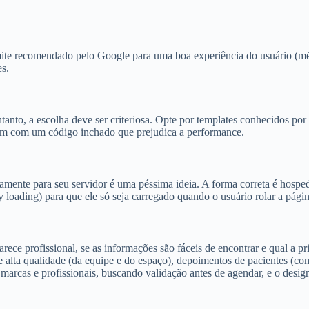
imite recomendado pelo Google para uma boa experiência do usuário (m
es.
anto, a escolha deve ser criteriosa. Opte por templates conhecidos por
êm com um código inchado que prejudica a performance.
mente para seu servidor é uma péssima ideia. A forma correta é hosp
 loading) para que ele só seja carregado quando o usuário rolar a página
parece profissional, se as informações são fáceis de encontrar e qual a
de alta qualidade (da equipe e do espaço), depoimentos de pacientes (c
 marcas e profissionais, buscando validação antes de agendar, e o design