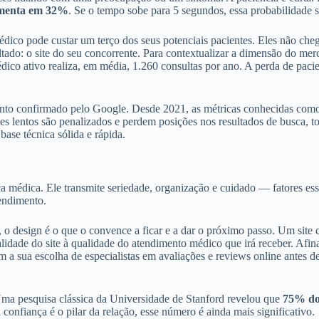
menta em 32%
. Se o tempo sobe para 5 segundos, essa probabilidade 
ico pode custar um terço dos seus potenciais pacientes. Eles não chega
ado: o site do seu concorrente. Para contextualizar a dimensão do merc
co ativo realiza, em média, 1.260 consultas por ano. A perda de pacien
ento confirmado pelo Google. Desde 2021, as métricas conhecidas como
ites lentos são penalizados e perdem posições nos resultados de busca, 
se técnica sólida e rápida.
a médica. Ele transmite seriedade, organização e cuidado — fatores ess
tendimento.
, o design é o que o convence a ficar e a dar o próximo passo. Um sit
idade do site à qualidade do atendimento médico que irá receber. Afinal
a sua escolha de especialistas em avaliações e reviews online antes de
ma pesquisa clássica da Universidade de Stanford revelou que
75% dos
confiança é o pilar da relação, esse número é ainda mais significativo.