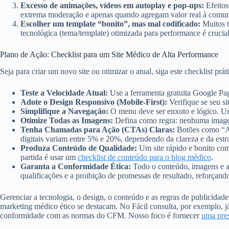
Excesso de animações, vídeos em autoplay e pop-ups:
Efeitos
extrema moderação e apenas quando agregam valor real à comun
Escolher um template “bonito”, mas mal codificado:
Muitos t
tecnológica (tema/template) otimizada para performance é crucial
Plano de Ação: Checklist para um Site Médico de Alta Performance
Seja para criar um novo site ou otimizar o atual, siga este checklist prát
Teste a Velocidade Atual:
Use a ferramenta gratuita Google Page
Adote o Design Responsivo (Mobile-First):
Verifique se seu s
Simplifique a Navegação:
O menu deve ser enxuto e lógico. Um
Otimize Todas as Imagens:
Defina como regra: nenhuma imagem
Tenha Chamadas para Ação (CTAs) Claras:
Botões como “Ag
digitais variam entre 5% e 20%, dependendo da clareza e da estr
Produza Conteúdo de Qualidade:
Um site rápido e bonito com
partida é usar um
checklist de conteúdo para o blog médico
.
Garanta a Conformidade Ética:
Todo o conteúdo, imagens e a 
qualificações e a proibição de promessas de resultado, reforçando
Gerenciar a tecnologia, o design, o conteúdo e as regras de publicida
marketing médico ético se destacam. No Fácil consulta, por exemplo, já
conformidade com as normas do CFM. Nosso foco é fornecer
uma pres