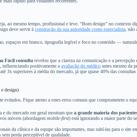
 mais rápido para visitantes recorrentes.
a, ao mesmo tempo, profissional e leve. “Bom design” no contexto digita
sign deve servir à
construção da sua autoridade como especialista
, não 
, espaços em branco, tipografia legível e foco no conteúdo — natural
a Fácil consulta
revelou que a clareza na comunicação e a percepção de
o, influenciando positivamente a
avaliação do médico
antes mesmo da pri
até 3x superiores à média do mercado, já que quase 40% das consultas p
e design)
e evitados. Fique atento a estes erros comuns que comprometem o equi
ta e do mercado em geral mostram que
a grande maioria dos paciente
itivos móveis (abordagem
mobile-first
) está ignorando a maior parte do s
ionais da clínica e da equipe são importantes, mas subí-las para o site
 sem perda perceptível de qualidade.