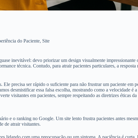
eriência do Paciente
,
Site
é quase inevitável: devo priorizar um design visualmente impressionant
ormance técnica. Contudo, para atrair pacientes particulares, a respost
 Ele precisa ser rápido o suficiente para não frustrar um paciente em p
amos desmistificar essa falsa escolha, mostrando como a velocidade é a
erte visitantes em pacientes, sempre respeitando as diretrizes éticas da
uário e o ranking no Google. Um site lento frustra pacientes antes mes
 de atrair visitantes.
vezes lidando com uma preocupação ou um sintoma. A paciência é curta