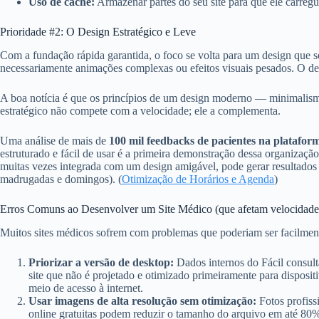
Uso de cache:
Armazenar partes do seu site para que ele carregue
Prioridade #2: O Design Estratégico e Leve
Com a fundação rápida garantida, o foco se volta para um design que sej
necessariamente animações complexas ou efeitos visuais pesados. O de
A boa notícia é que os princípios de um design moderno — minimalismo
estratégico não compete com a velocidade; ele a complementa.
Uma análise de mais de
100 mil feedbacks de pacientes na plataform
estruturado e fácil de usar é a primeira demonstração dessa organizaçã
muitas vezes integrada com um design amigável, pode gerar resultados 
madrugadas e domingos). (
Otimização de Horários e Agenda
)
Erros Comuns ao Desenvolver um Site Médico (que afetam velocidade 
Muitos sites médicos sofrem com problemas que poderiam ser facilment
Priorizar a versão de desktop:
Dados internos do Fácil consul
site que não é projetado e otimizado primeiramente para dispos
meio de acesso à internet.
Usar imagens de alta resolução sem otimização:
Fotos profiss
online gratuitas podem reduzir o tamanho do arquivo em até 80%