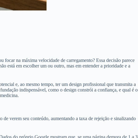
e ou focar na máxima velocidade de carregamento? Essa decisão parece
a não está em escolher um ou outro, mas em entender a prioridade e a
otencial e, ao mesmo tempo, ter um design profissional que transmita a
 fundação indispensável, como o design constrói a confiança, e qual é o
 medicina.
mo de verem seu conteúdo, aumentando a taxa de rejeição e sinalizando
. Dados do próprio Google mostram que, se uma página demora de 1 a 3