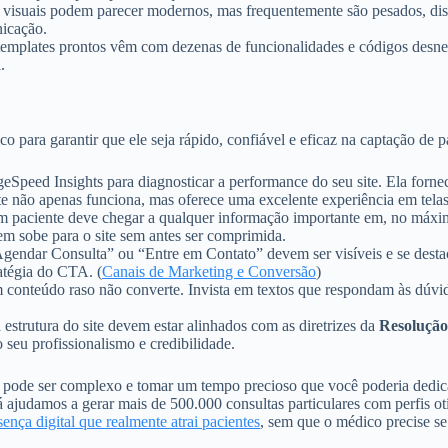
 visuais podem parecer modernos, mas frequentemente são pesados, di
icação.
emplates prontos vêm com dezenas de funcionalidades e códigos desnece
.
ico para garantir que ele seja rápido, confiável e eficaz na captação de p
Speed Insights para diagnosticar a performance do seu site. Ela forne
ite não apenas funciona, mas oferece uma excelente experiência em tela
 paciente deve chegar a qualquer informação importante em, no máximo
 sobe para o site sem antes ser comprimida.
endar Consulta” ou “Entre em Contato” devem ser visíveis e se desta
atégia do CTA. (
Canais de Marketing e Conversão
)
 conteúdo raso não converte. Invista em textos que respondam às dúv
estrutura do site devem estar alinhados com as diretrizes da
Resolução
 seu profissionalismo e credibilidade.
de pode ser complexo e tomar um tempo precioso que você poderia dedica
 ajudamos a gerar mais de 500.000 consultas particulares com perfis ot
ença digital que realmente atrai pacientes
, sem que o médico precise se