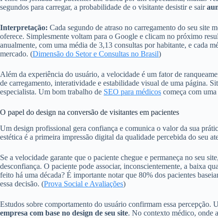
segundos para carregar, a probabilidade de o visitante desistir e sair
au
Interpretação:
Cada segundo de atraso no carregamento do seu site méd
oferece. Simplesmente voltam para o Google e clicam no próximo result
anualmente, com uma média de 3,13 consultas por habitante, e cada médi
mercado. (
Dimensão do Setor e Consultas no Brasil
)
Além da experiência do usuário, a velocidade é um fator de ranqueam
de carregamento, interatividade e estabilidade visual de uma página. S
especialista. Um bom trabalho de
SEO para médicos
começa com uma ba
O papel do design na conversão de visitantes em pacientes
Um design profissional gera confiança e comunica o valor da sua prátic
estética é a primeira impressão digital da qualidade percebida do seu a
Se a velocidade garante que o paciente chegue e permaneça no seu site
desconfiança. O paciente pode associar, inconscientemente, a baixa qual
feito há uma década? É importante notar que 80% dos pacientes baseiam 
essa decisão. (
Prova Social e Avaliações
)
Estudos sobre comportamento do usuário confirmam essa percepção. U
empresa com base no design de seu site
. No contexto médico, onde a 