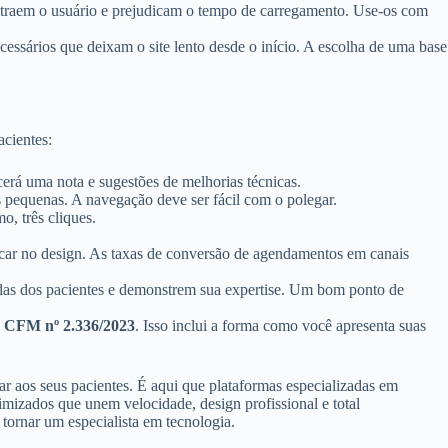
straem o usuário e prejudicam o tempo de carregamento. Use-os com
ssários que deixam o site lento desde o início. A escolha de uma base
acientes:
cerá uma nota e sugestões de melhorias técnicas.
s pequenas. A navegação deve ser fácil com o polegar.
, três cliques.
car no design. As taxas de conversão de agendamentos em canais
idas dos pacientes e demonstrem sua expertise. Um bom ponto de
 CFM nº 2.336/2023
. Isso inclui a forma como você apresenta suas
r aos seus pacientes. É aqui que plataformas especializadas em
imizados que unem velocidade, design profissional e total
 tornar um especialista em tecnologia.