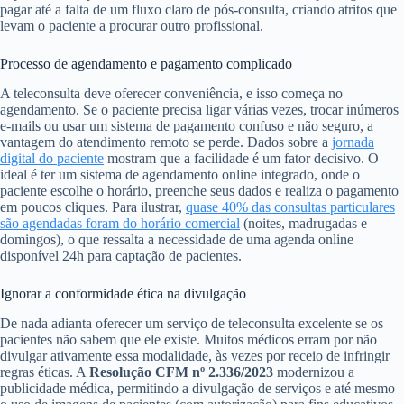
pagar até a falta de um fluxo claro de pós-consulta, criando atritos que
levam o paciente a procurar outro profissional.
Processo de agendamento e pagamento complicado
A teleconsulta deve oferecer conveniência, e isso começa no
agendamento. Se o paciente precisa ligar várias vezes, trocar inúmeros
e-mails ou usar um sistema de pagamento confuso e não seguro, a
vantagem do atendimento remoto se perde. Dados sobre a
jornada
digital do paciente
mostram que a facilidade é um fator decisivo. O
ideal é ter um sistema de agendamento online integrado, onde o
paciente escolhe o horário, preenche seus dados e realiza o pagamento
em poucos cliques. Para ilustrar,
quase 40% das consultas particulares
são agendadas foram do horário comercial
(noites, madrugadas e
domingos), o que ressalta a necessidade de uma agenda online
disponível 24h para captação de pacientes.
Ignorar a conformidade ética na divulgação
De nada adianta oferecer um serviço de teleconsulta excelente se os
pacientes não sabem que ele existe. Muitos médicos erram por não
divulgar ativamente essa modalidade, às vezes por receio de infringir
regras éticas. A
Resolução CFM nº 2.336/2023
modernizou a
publicidade médica, permitindo a divulgação de serviços e até mesmo