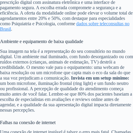
prescrição digital com assinatura eletrônica e uma interface de
pagamento segura. A escolha errada compromete a segurança e a
eficiência. A oferta da modalidade online pode elevar o volume total de
agendamentos entre 20% e 50%, com destaque para especialidades
como Psiquiatria e Psicologia, conforme
dados sobre teleconsultas no
Brasil
.
Ambiente e equipamento de baixa qualidade
Sua imagem na tela é a representação do seu consultório no mundo
digital. Um ambiente mal iluminado, com fundo desorganizado ou com
ruídos externos (crianças, animais de estimação, TV) destrói a
credibilidade. O mesmo vale para o equipamento: uma webcam de
baixa resolução ou um microfone que capta mais o eco da sala do que
a sua voz prejudicam a comunicação.
Invista em um setup mínimo:
um bom microfone, iluminação frontal (ring light) e um fundo neutro
ou profissional. A percepção de qualidade do atendimento começa
muito antes de você falar. Lembre-se que 80% dos pacientes baseiam a
escolha de especialistas em avaliações e reviews online antes de
agendar, e a qualidade da sua apresentação digital impacta diretamente
nessas percepções.
Falhas na conexão de internet
Uma conexão de internet instável é talvez o erro mais fatal. Chamadas