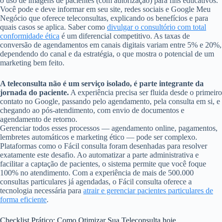
o uso de imagens de pacientes (com autorização) para fins educativos.
Você pode e deve informar em seu site, redes sociais e Google Meu
Negócio que oferece teleconsultas, explicando os benefícios e para
quais casos se aplica. Saber como
divulgar o consultório com total
conformidade ética
é um diferencial competitivo. As taxas de
conversão de agendamentos em canais digitais variam entre 5% e 20%,
dependendo do canal e da estratégia, o que mostra o potencial de um
marketing bem feito.
A teleconsulta não é um serviço isolado, é parte integrante da
jornada do paciente.
A experiência precisa ser fluida desde o primeiro
contato no Google, passando pelo agendamento, pela consulta em si, e
chegando ao pós-atendimento, com envio de documentos e
agendamento de retorno.
Gerenciar todos esses processos — agendamento online, pagamentos,
lembretes automáticos e marketing ético — pode ser complexo.
Plataformas como o Fácil consulta foram desenhadas para resolver
exatamente este desafio. Ao automatizar a parte administrativa e
facilitar a captação de pacientes, o sistema permite que você foque
100% no atendimento. Com a experiência de mais de 500.000
consultas particulares já agendadas, o Fácil consulta oferece a
tecnologia necessária para
atrair e gerenciar pacientes particulares de
forma eficiente
.
Checklist Prático: Como Otimizar Sua Teleconsulta hoje