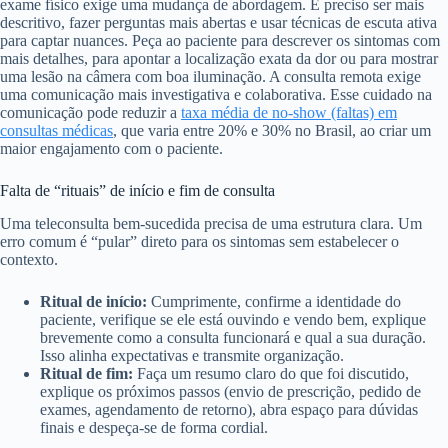
exame físico exige uma mudança de abordagem. É preciso ser mais
descritivo, fazer perguntas mais abertas e usar técnicas de escuta ativa
para captar nuances. Peça ao paciente para descrever os sintomas com
mais detalhes, para apontar a localização exata da dor ou para mostrar
uma lesão na câmera com boa iluminação. A consulta remota exige
uma comunicação mais investigativa e colaborativa. Esse cuidado na
comunicação pode reduzir a
taxa média de no-show (faltas) em
consultas médicas
, que varia entre 20% e 30% no Brasil, ao criar um
maior engajamento com o paciente.
Falta de “rituais” de início e fim de consulta
Uma teleconsulta bem-sucedida precisa de uma estrutura clara. Um
erro comum é “pular” direto para os sintomas sem estabelecer o
contexto.
Ritual de início:
Cumprimente, confirme a identidade do
paciente, verifique se ele está ouvindo e vendo bem, explique
brevemente como a consulta funcionará e qual a sua duração.
Isso alinha expectativas e transmite organização.
Ritual de fim:
Faça um resumo claro do que foi discutido,
explique os próximos passos (envio de prescrição, pedido de
exames, agendamento de retorno), abra espaço para dúvidas
finais e despeça-se de forma cordial.