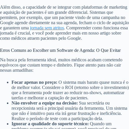
Além disso, a capacidade de se integrar com plataformas de marketing
e aquisição de pacientes é um grande diferencial. Sistemas que
permitem, por exemplo, que um paciente vindo de uma campanha no
Google agende diretamente na sua agenda, fecham o ciclo de aquisição
e garantem uma
jornada sem atritos
. Compreender como funciona essa
jornada é crucial, e você pode aprender mais em nosso artigo sobre
como médicos atraem pacientes pelo Google.
Erros Comuns ao Escolher um Software de Agenda: O Que Evitar
Na busca pela ferramenta ideal, muitos médicos acabam cometendo
equívocos que custam tempo e dinheiro. Fique atento para não cair
nessas armadilhas:
Focar apenas no preço:
O sistema mais barato quase nunca é o
de melhor valor. Considere o ROI (retorno sobre o investimento)
que a ferramenta pode trazer ao reduzir no-shows, automatizar
tarefas e melhorar a captação de pacientes.
Não envolver a equipe na decisão:
Sua secretária ou
recepcionista será a principal usuária da ferramenta. Um sistema
que não é intuitivo para ela irá gerar frustração e ineficiência.
Realize o período de teste com a participação dela.
Ignorar a qualidade do suporte técnico:
Quando um
problema ocorrer (e ele vai ocorrer), você precisará de um