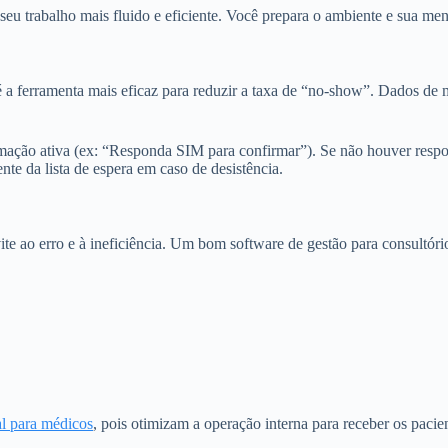
u trabalho mais fluido e eficiente. Você prepara o ambiente e sua men
 é a ferramenta mais eficaz para reduzir a taxa de “no-show”. Dados d
ação ativa (ex: “Responda SIM para confirmar”). Se não houver resposta
te da lista de espera em caso de desistência.
ao erro e à ineficiência. Um bom software de gestão para consultórios 
al para médicos
, pois otimizam a operação interna para receber os pacie