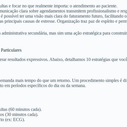
ltas e focar no que realmente importa: o atendimento ao paciente.
nicação clara sobre agendamentos transmitem profissionalismo e respei
 possível ter uma visão mais clara do faturamento futuro, facilitando o
 principais causas de estresse. Organização traz paz de espírito e per
 administrativa secundária, mas sim uma ação estratégica para construir
Particulares
ar resultados expressivos. Abaixo, detalhamos 10 estratégias que voc
demanda mais tempo do que um retorno. Um procedimento simples é dife
to em períodos específicos do dia ou da semana.
ltas (60 minutos cada).
s (30 minutos cada).
io (ex: ECG).