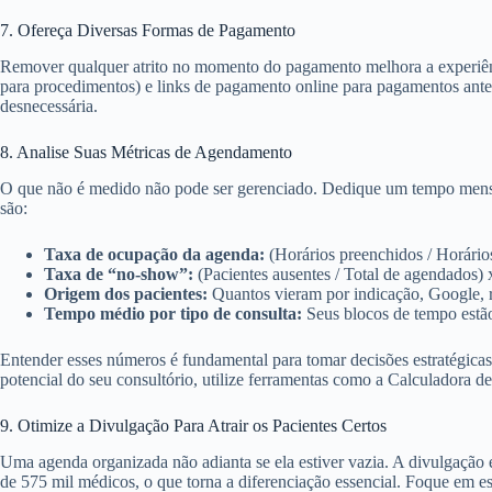
7. Ofereça Diversas Formas de Pagamento
Remover qualquer atrito no momento do pagamento melhora a experiênci
para procedimentos) e links de pagamento online para pagamentos antec
desnecessária.
8. Analise Suas Métricas de Agendamento
O que não é medido não pode ser gerenciado. Dedique um tempo mensal
são:
Taxa de ocupação da agenda:
(Horários preenchidos / Horários
Taxa de “no-show”:
(Pacientes ausentes / Total de agendados) 
Origem dos pacientes:
Quantos vieram por indicação, Google, re
Tempo médio por tipo de consulta:
Seus blocos de tempo est
Entender esses números é fundamental para tomar decisões estratégicas
potencial do seu consultório, utilize ferramentas como a Calculadora 
9. Otimize a Divulgação Para Atrair os Pacientes Certos
Uma agenda organizada não adianta se ela estiver vazia. A divulgação
de 575 mil médicos, o que torna a diferenciação essencial. Foque em estr