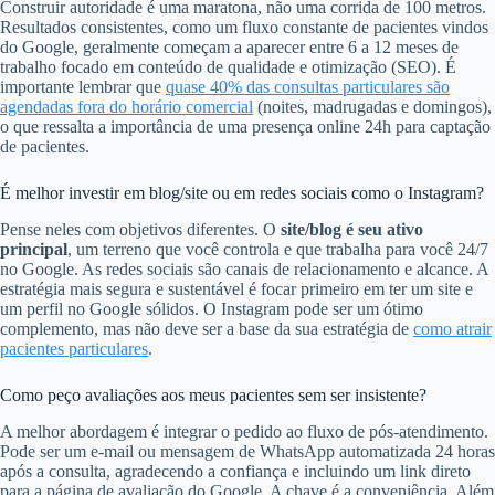
Construir autoridade é uma maratona, não uma corrida de 100 metros.
Resultados consistentes, como um fluxo constante de pacientes vindos
do Google, geralmente começam a aparecer entre 6 a 12 meses de
trabalho focado em conteúdo de qualidade e otimização (SEO). É
importante lembrar que
quase 40% das consultas particulares são
agendadas fora do horário comercial
(noites, madrugadas e domingos),
o que ressalta a importância de uma presença online 24h para captação
de pacientes.
É melhor investir em blog/site ou em redes sociais como o Instagram?
Pense neles com objetivos diferentes. O
site/blog é seu ativo
principal
, um terreno que você controla e que trabalha para você 24/7
no Google. As redes sociais são canais de relacionamento e alcance. A
estratégia mais segura e sustentável é focar primeiro em ter um site e
um perfil no Google sólidos. O Instagram pode ser um ótimo
complemento, mas não deve ser a base da sua estratégia de
como atrair
pacientes particulares
.
Como peço avaliações aos meus pacientes sem ser insistente?
A melhor abordagem é integrar o pedido ao fluxo de pós-atendimento.
Pode ser um e-mail ou mensagem de WhatsApp automatizada 24 horas
após a consulta, agradecendo a confiança e incluindo um link direto
para a página de avaliação do Google. A chave é a conveniência. Além