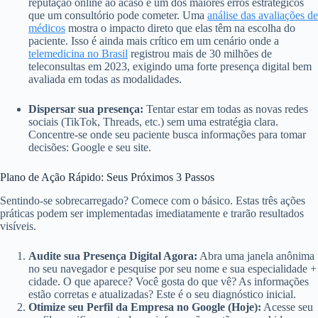
reputação online ao acaso é um dos maiores erros estratégicos
que um consultório pode cometer. Uma
análise das avaliações de
médicos
mostra o impacto direto que elas têm na escolha do
paciente. Isso é ainda mais crítico em um cenário onde a
telemedicina no Brasil
registrou mais de 30 milhões de
teleconsultas em 2023, exigindo uma forte presença digital bem
avaliada em todas as modalidades.
Dispersar sua presença:
Tentar estar em todas as novas redes
sociais (TikTok, Threads, etc.) sem uma estratégia clara.
Concentre-se onde seu paciente busca informações para tomar
decisões: Google e seu site.
Plano de Ação Rápido: Seus Próximos 3 Passos
Sentindo-se sobrecarregado? Comece com o básico. Estas três ações
práticas podem ser implementadas imediatamente e trarão resultados
visíveis.
Audite sua Presença Digital Agora:
Abra uma janela anônima
no seu navegador e pesquise por seu nome e sua especialidade +
cidade. O que aparece? Você gosta do que vê? As informações
estão corretas e atualizadas? Este é o seu diagnóstico inicial.
Otimize seu Perfil da Empresa no Google (Hoje):
Acesse seu