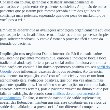
Consiste em coletar, gerenciar e destacar sistematicamente as
avaliações e depoimentos de pacientes satisfeitos. A opinião de outros
pacientes que passaram pela mesma jornada é um dos gatilhos de
confiança mais potentes, superando qualquer peça de marketing que
você possa criar.
Em vez de esperar que as avaliações aconteçam organicamente (ou que
apenas pacientes insatisfeitos se manifestem), crie um processo simples
para solicitar feedback. A chave é tornar o processo fácil e parte da
jornada do paciente.
Implicação nos negócios:
Dados internos do Fácil consulta sobre
aquisição de pacientes mostram que, embora a indicação boca a boca
tradicional ainda seja forte, a prova social online funciona como uma
“indicação em escala”. Um único depoimento positivo em seu
perfil do
Google
pode influenciar dezenas de novos pacientes. Ao gerenciar
ativamente sua reputação, você constrói um ciclo virtuoso: um bom
atendimento gera avaliações positivas, que por sua vez atraem mais
pacientes qualificados. Um médico sem avaliações ou com nota baixa
enfrenta barreiras severas, pois o paciente “trava” no último clique por
falta de validação, de acordo com
análises do comportamento de
agendamento
. De fato, o mercado nacional de saúde suplementar,
apesar das flutuações, mantém um interesse constante em serviços de
saúde de qualidade, e a prova social é um diferencial competitivo.