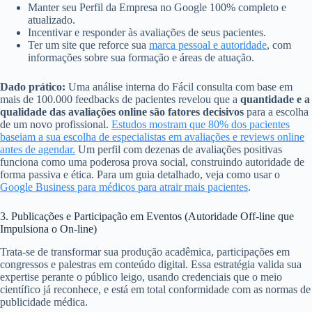
Manter seu Perfil da Empresa no Google 100% completo e
atualizado.
Incentivar e responder às avaliações de seus pacientes.
Ter um site que reforce sua
marca pessoal e autoridade
, com
informações sobre sua formação e áreas de atuação.
Dado prático:
Uma análise interna do Fácil consulta com base em
mais de 100.000 feedbacks de pacientes revelou que a
quantidade e a
qualidade das avaliações online são fatores decisivos
para a escolha
de um novo profissional.
Estudos mostram que 80% dos pacientes
baseiam a sua escolha de especialistas em avaliações e reviews online
antes de agendar.
Um perfil com dezenas de avaliações positivas
funciona como uma poderosa prova social, construindo autoridade de
forma passiva e ética. Para um guia detalhado, veja como usar o
Google Business para médicos para atrair mais pacientes
.
3. Publicações e Participação em Eventos (Autoridade Off-line que
Impulsiona o On-line)
Trata-se de transformar sua produção acadêmica, participações em
congressos e palestras em conteúdo digital. Essa estratégia valida sua
expertise perante o público leigo, usando credenciais que o meio
científico já reconhece, e está em total conformidade com as normas de
publicidade médica.