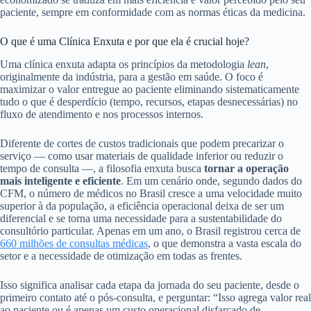
paciente, sempre em conformidade com as normas éticas da medicina.
O que é uma Clínica Enxuta e por que ela é crucial hoje?
Uma clínica enxuta adapta os princípios da metodologia
lean
,
originalmente da indústria, para a gestão em saúde. O foco é
maximizar o valor entregue ao paciente eliminando sistematicamente
tudo o que é desperdício (tempo, recursos, etapas desnecessárias) no
fluxo de atendimento e nos processos internos.
Diferente de cortes de custos tradicionais que podem precarizar o
serviço — como usar materiais de qualidade inferior ou reduzir o
tempo de consulta —, a filosofia enxuta busca
tornar a operação
mais inteligente e eficiente
. Em um cenário onde, segundo dados do
CFM, o número de médicos no Brasil cresce a uma velocidade muito
superior à da população, a eficiência operacional deixa de ser um
diferencial e se torna uma necessidade para a sustentabilidade do
consultório particular. Apenas em um ano, o Brasil registrou cerca de
660 milhões de consultas médicas
, o que demonstra a vasta escala do
setor e a necessidade de otimização em todas as frentes.
Isso significa analisar cada etapa da jornada do seu paciente, desde o
primeiro contato até o pós-consulta, e perguntar: “Isso agrega valor real
ao paciente ou é apenas um custo operacional disfarçado de