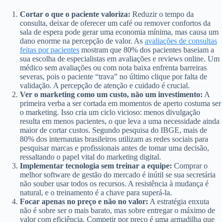
Cortar o que o paciente valoriza:
Reduzir o tempo da
consulta, deixar de oferecer um café ou remover confortos da
sala de espera pode gerar uma economia mínima, mas causa um
dano enorme na percepção de valor. As
avaliações de consultas
feitas por pacientes
mostram que 80% dos pacientes baseiam a
sua escolha de especialistas em avaliações e reviews online. Um
médico sem avaliações ou com nota baixa enfrenta barreiras
severas, pois o paciente “trava” no último clique por falta de
validação. A percepção de atenção e cuidado é crucial.
Ver o marketing como um custo, não um investimento:
A
primeira verba a ser cortada em momentos de aperto costuma ser
o marketing. Isso cria um ciclo vicioso: menos divulgação
resulta em menos pacientes, o que leva a uma necessidade ainda
maior de cortar custos. Segundo pesquisa do IBGE, mais de
80% dos internautas brasileiros utilizam as redes sociais para
pesquisar marcas e profissionais antes de tomar uma decisão,
ressaltando o papel vital do marketing digital.
Implementar tecnologia sem treinar a equipe:
Comprar o
melhor software de gestão do mercado é inútil se sua secretária
não souber usar todos os recursos. A resistência à mudança é
natural, e o treinamento é a chave para superá-la.
Focar apenas no preço e não no valor:
A estratégia enxuta
não é sobre ser o mais barato, mas sobre entregar o máximo de
valor com eficiência. Competir por preço é uma armadilha que