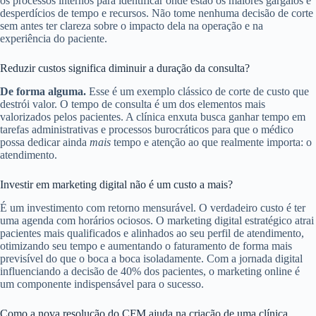
os processos internos para identificar onde estão os maiores gargalos e
desperdícios de tempo e recursos. Não tome nenhuma decisão de corte
sem antes ter clareza sobre o impacto dela na operação e na
experiência do paciente.
Reduzir custos significa diminuir a duração da consulta?
De forma alguma.
Esse é um exemplo clássico de corte de custo que
destrói valor. O tempo de consulta é um dos elementos mais
valorizados pelos pacientes. A clínica enxuta busca ganhar tempo em
tarefas administrativas e processos burocráticos para que o médico
possa dedicar ainda
mais
tempo e atenção ao que realmente importa: o
atendimento.
Investir em marketing digital não é um custo a mais?
É um investimento com retorno mensurável. O verdadeiro custo é ter
uma agenda com horários ociosos. O marketing digital estratégico atrai
pacientes mais qualificados e alinhados ao seu perfil de atendimento,
otimizando seu tempo e aumentando o faturamento de forma mais
previsível do que o boca a boca isoladamente. Com a jornada digital
influenciando a decisão de 40% dos pacientes, o marketing online é
um componente indispensável para o sucesso.
Como a nova resolução do CFM ajuda na criação de uma clínica