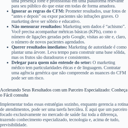
uma presença forte e profissional em uma plataforma relevante
para seu público do que estar em todas de forma amadora.
Ignorar as regras do CFM:
Prometer resultados, usar fotos de
“antes e depois” ou expor pacientes são infrações graves. O
marketing deve ser sóbrio e educativo.
Não mensurar resultados:
Marketing sem dados é “achismo”.
Você precisa acompanhar métricas básicas (KPIs), como o
número de ligações geradas pelo Google, visitas ao site e, claro,
o número de novos pacientes agendados.
Querer resultados imediatos:
Marketing de autoridade é como
plantar uma árvore. Leva tempo para construir uma base sólida,
mas os frutos são duradouros e consistentes.
Delegar para quem não entende do setor:
O marketing
médico tem particularidades éticas e de linguagem. Contratar
uma agência genérica que não compreende as nuances do CFM
pode ser um risco.
Acelerando Seus Resultados com um Parceiro Especializado: Conheça
o Fácil consulta
Implementar todas essas estratégias sozinho, enquanto gerencia a rotina
de atendimentos, pode ser uma tarefa hercúlea. É aqui que um parceiro
focado exclusivamente no mercado de saúde faz toda a diferença,
trazendo conhecimento especializado, tecnologia e, acima de tudo,
previsibilidade.