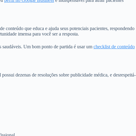
seu
perfil no Google Business
é indispensável para atrair pacientes
o de conteúdo que educa e ajuda seus potenciais pacientes, respondendo
tunidade imensa para você ser a resposta.
os saudáveis. Um bom ponto de partida é usar um
checklist de conteúdo
ossui dezenas de resoluções sobre publicidade médica, e desrespeitá-
issional.