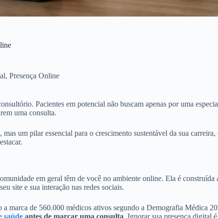
line
al
,
Presença Online
consultório. Pacientes em potencial não buscam apenas por uma especial
arem uma consulta.
l, mas um pilar essencial para o crescimento sustentável da sua carreira
estacar.
 comunidade em geral têm de você no ambiente online. Ela é construída a
u site e sua interação nas redes sociais.
o a marca de 560.000 médicos ativos segundo a Demografia Médica 20
e saúde
antes de marcar uma consulta
. Ignorar sua presença digital