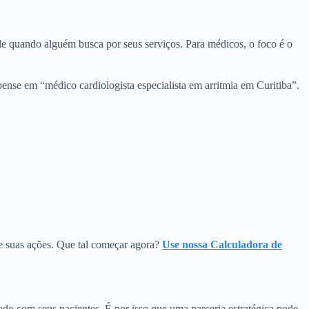
le quando alguém busca por seus serviços. Para médicos, o foco é o
ense em “médico cardiologista especialista em arritmia em Curitiba”.
de suas ações. Que tal começar agora?
Use nossa Calculadora de
ado com seus pacientes. É por isso que uma parceria estratégica pode