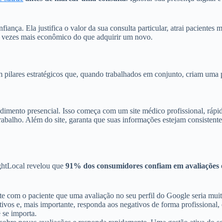
iança. Ela justifica o valor da sua consulta particular, atrai pacientes
5 vezes mais econômico do que adquirir um novo.
pilares estratégicos que, quando trabalhados em conjunto, criam uma pre
dimento presencial. Isso começa com um site médico profissional, rápido
rabalho. Além do site, garanta que suas informações estejam consistente
ightLocal revelou que
91% dos consumidores confiam em avaliações 
te com o paciente que uma avaliação no seu perfil do Google seria muit
ivos e, mais importante, responda aos negativos de forma profissional,
 se importa.