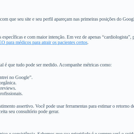
com que seu site e seu perfil apareçam nas primeiras posições do Goog
específicas e com maior intenção. Em vez de apenas “cardiologista”, p
O para médicos para atrair os pacientes certos
.
ital é que tudo pode ser medido. Acompanhe métricas como:
trei no Google”.
orgânica.
 reviews.
rofissionais.
stimento assertivo. Você pode usar ferramentas para estimar o retorno 
eita seu consultório pode gerar.
nico e consistência. Sabemos que sua prioridade é e sempre será o cuid