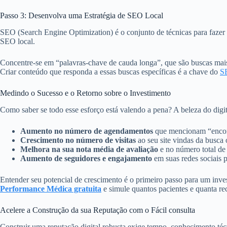
Passo 3: Desenvolva uma Estratégia de SEO Local
SEO (Search Engine Optimization) é o conjunto de técnicas para fazer 
SEO local.
Concentre-se em “palavras-chave de cauda longa”, que são buscas mais 
Criar conteúdo que responda a essas buscas específicas é a chave do
SE
Medindo o Sucesso e o Retorno sobre o Investimento
Como saber se todo esse esforço está valendo a pena? A beleza do dig
Aumento no número de agendamentos
que mencionam “encon
Crescimento no número de visitas
ao seu site vindas da busca 
Melhora na sua nota média de avaliação
e no número total de
Aumento de seguidores e engajamento
em suas redes sociais p
Entender seu potencial de crescimento é o primeiro passo para um inve
Performance Médica gratuita
e simule quantos pacientes e quanta rec
Acelere a Construção da sua Reputação com o Fácil consulta
Construir uma reputação digital robusta exige tempo, conhecimento téc