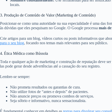
Monitore constantemente:
Use ferramentas para ser notificado
locais.
3. Produção de Conteúdo de Valor (Marketing de Conteúdo)
Posicionar-se como uma autoridade na sua especialidade é uma das forma
às dúvidas que eles pesquisam no Google. O Google processa
mais de
Crie artigos para um blog, vídeos curtos ou posts informativos que 
para o seu blog
, focando nos temas mais relevantes para seu público.
4. Ética Médica como Bússola
Toda e qualquer ação de marketing e construção de reputação deve se
las pode gerar desde advertências até a cassação do seu registro.
Lembre-se sempre:
Não prometa resultados ou garantias de cura.
Não utilize fotos de “antes e depois” de pacientes.
Não anuncie preços ou promova combos de serviços.
Seja sóbrio e informativo, nunca sensacionalista.
É fundamental conhecer em detalhes as
regras para divulgar seu consu