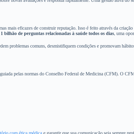
 sobre novas avaliações e responda rapidamente. Uma gestão ativa do 
s mais eficazes de construir reputação. Isso é feito através da criaçã
 1 bilhão de perguntas relacionadas à saúde todos os dias
, uma opor
abordem problemas comuns, desmistifiquem condições e promovam hábit
r guiada pelas normas do Conselho Federal de Medicina (CFM). O CFM p
ltório com ética médica
e garantir que sua comunicação seja sempre prof