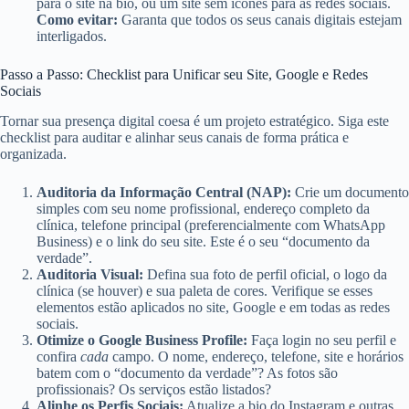
para o site na bio, ou um site sem ícones para as redes sociais.
Como evitar:
Garanta que todos os seus canais digitais estejam
interligados.
Passo a Passo: Checklist para Unificar seu Site, Google e Redes
Sociais
Tornar sua presença digital coesa é um projeto estratégico. Siga este
checklist para auditar e alinhar seus canais de forma prática e
organizada.
Auditoria da Informação Central (NAP):
Crie um documento
simples com seu nome profissional, endereço completo da
clínica, telefone principal (preferencialmente com WhatsApp
Business) e o link do seu site. Este é o seu “documento da
verdade”.
Auditoria Visual:
Defina sua foto de perfil oficial, o logo da
clínica (se houver) e sua paleta de cores. Verifique se esses
elementos estão aplicados no site, Google e em todas as redes
sociais.
Otimize o Google Business Profile:
Faça login no seu perfil e
confira
cada
campo. O nome, endereço, telefone, site e horários
batem com o “documento da verdade”? As fotos são
profissionais? Os serviços estão listados?
Alinhe os Perfis Sociais:
Atualize a bio do Instagram e outras