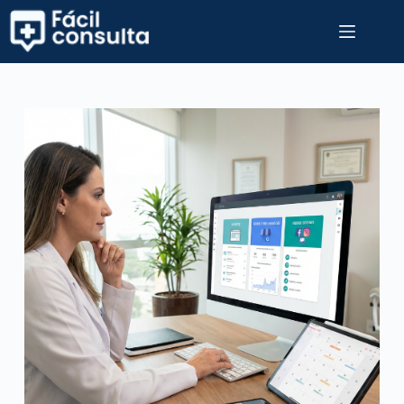
Pular
para
o
conteúdo