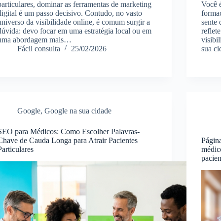
particulares, dominar as ferramentas de marketing
Você 
digital é um passo decisivo. Contudo, no vasto
forma
universo da visibilidade online, é comum surgir a
sente 
dúvida: devo focar em uma estratégia local ou em
reflet
uma abordagem mais…
visibi
Fácil consulta
25/02/2026
sua c
Google
,
Google na sua cidade
SEO para Médicos: Como Escolher Palavras-
Chave de Cauda Longa para Atrair Pacientes
Página
Particulares
médic
pacien