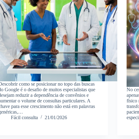
Descobrir como se posicionar no topo das buscas
do Google é o desafio de muitos especialistas que
No cen
desejam reduzir a dependência de convênios e
apenas
aumentar o volume de consultas particulares. A
físico
chave para esse crescimento não está em palavras
trans
genéricas,…
pacie
Fácil consulta
21/01/2026
espec