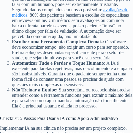
falar com um humano, pode ser extremamente frustrante.
Segundo dados compilados em nosso post sobre
avaliações de
médicos
, 80% dos pacientes baseiam a escolha de especialistas
em reviews online. Um médico sem avaliações ou com nota
baixa enfrenta barreiras severas, pois o paciente “trava” no
último clique por falta de validação. A automação deve ser
percebida como uma ajuda, não um obstáculo.
Escolher uma Ferramenta Complexa Demais:
O software
deve economizar tempo, não exigir um curso para ser operado.
Prefira soluções desenhadas especificamente para o setor de
saúde, que sejam intuitivas para você e sua secretária.
Automatizar Tudo e Perder o Toque Humano:
A IA é
excelente para tarefas repetitivas, mas o acolhimento e a empatia
são insubstituíveis. Garanta que o paciente sempre tenha uma
forma fácil de contatar uma pessoa se precisar de ajuda com
questões mais complexas ou sensíveis.
Não Treinar a Equipe:
Sua secretária ou recepcionista precisa
entender como a ferramenta funciona para extrair o máximo dela
e para saber como agir quando a automação não for suficiente.
Ela é a principal usuária e aliada no processo.
Checklist: 5 Passos Para Usar a IA como Apoio Administrativo
Implementar IA na sua clínica não precisa ser um projeto complexo.