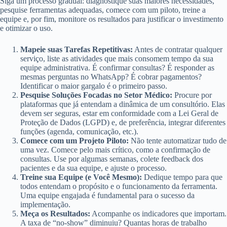
Siga um processo gradual: diagnostique suas maiores necessidades,
pesquise ferramentas adequadas, comece com um piloto, treine a
equipe e, por fim, monitore os resultados para justificar o investimento
e otimizar o uso.
Mapeie suas Tarefas Repetitivas:
Antes de contratar qualquer
serviço, liste as atividades que mais consomem tempo da sua
equipe administrativa. É confirmar consultas? É responder as
mesmas perguntas no WhatsApp? É cobrar pagamentos?
Identificar o maior gargalo é o primeiro passo.
Pesquise Soluções Focadas no Setor Médico:
Procure por
plataformas que já entendam a dinâmica de um consultório. Elas
devem ser seguras, estar em conformidade com a Lei Geral de
Proteção de Dados (LGPD) e, de preferência, integrar diferentes
funções (agenda, comunicação, etc.).
Comece com um Projeto Piloto:
Não tente automatizar tudo de
uma vez. Comece pelo mais crítico, como a confirmação de
consultas. Use por algumas semanas, colete feedback dos
pacientes e da sua equipe, e ajuste o processo.
Treine sua Equipe (e Você Mesmo):
Dedique tempo para que
todos entendam o propósito e o funcionamento da ferramenta.
Uma equipe engajada é fundamental para o sucesso da
implementação.
Meça os Resultados:
Acompanhe os indicadores que importam.
A taxa de “no-show” diminuiu? Quantas horas de trabalho