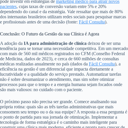
pode investir em estratégias de
marketing médico para atrair novos
pacientes
, cujas taxas de conversão variam entre 5% e 20%
dependendo do canal e da estratégia. Vale ressaltar que mais de 80%
dos internautas brasileiros utilizam redes sociais para pesquisar marcas
e profissionais antes de uma decisão (fonte:
Fácil Consulta
).
Conclusão: O Futuro da Gestão da sua Clínica é Agora
A adoção da
IA para administração de clínica
deixou de ser uma
tendência para se tornar uma necessidade competitiva. Em um mercado
com mais de 560 mil médicos registrados no CFM (Conselho Federal
de Medicina, dados de 2023), e cerca de 660 milhões de consultas
médicas realizadas anualmente no país (dados da
Fácil Consulta
), a
eficiência na gestão é um diferencial que impacta diretamente a
lucratividade e a qualidade do serviço prestado. Automatizar tarefas
não é sobre desumanizar o atendimento, mas sim sobre otimizar
processos para que o tempo e a energia humana sejam focados onde
são mais valiosos: no cuidado com o paciente.
O próximo passo não precisa ser grande. Comece analisando sua
própria rotina: quais são as três tarefas administrativas que mais
consomem seu tempo ou o da sua equipe? A resposta a essa pergunta é
o ponto de partida para sua jornada de otimização. Implementar a
tecnologia de forma estratégica é o caminho mais inteligente para
construir uma clínica mais moderna, eficiente e pronta para crescer de